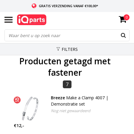
GRATIS VERZENDING VANAF €100,00*
0
INDIEN VOORRADIG: VOOR 14:00 BESTELD, ZELFDE DAG VERZONDEN
WERELDWIJDE LEVERING
FILTERS
Producten getagd met
fastener
7
Breeze
Make a Clamp 4007 |
Demonstratie set
Nog niet gewaardeerd
€12,-