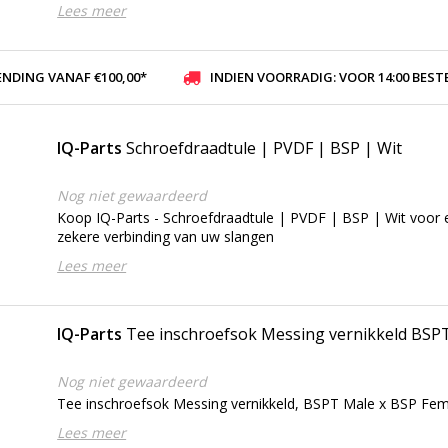
Lees meer
ENDING VANAF €100,00*
INDIEN VOORRADIG: VOOR 14:00 BESTELD, ZELFDE DAG VER
IQ-Parts
Schroefdraadtule | PVDF | BSP | Wit
Nog niet gewaardeerd
Koop IQ-Parts - Schroefdraadtule | PVDF | BSP | Wit voor e
zekere verbinding van uw slangen
Lees meer
IQ-Parts
Tee inschroefsok Messing vernikkeld BSP
Nog niet gewaardeerd
Tee inschroefsok Messing vernikkeld, BSPT Male x BSP Fe
Lees meer