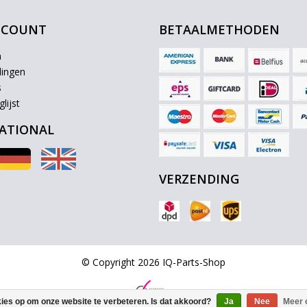
CCOUNT
BETAALMETHODEN
n
lingen
s
lijst
ATIONAL
VERZENDING
© Copyright 2026 IQ-Parts-Shop
kies op om onze website te verbeteren. Is dat akkoord?
Ja
Nee
Meer 