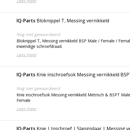
Lees meer
IQ-Parts
Bloknippel T, Messing vernikkeld
Nog niet gewaardeerd
Bloknippel T, Messing vernikkeld BSP Male / Female / Fema
inwendige schroefdraad.
Lees meer
IQ-Parts
Knie inschroefsok Messing vernikkeld BS
Nog niet gewaardeerd
Knie inschroefsok Messing vernikkeld Metrisch & BSPT Mal
Female
Lees meer
IQ-Parts
Knie | Inschroef | Slangpilaar | Messing 