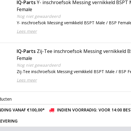
IQ-Parts
Y- inschroefsok Messing vernikkeld BSPT 
Female
Nog niet gewaardeerd
Y- inschroefsok Messing vernikkeld BSPT Male / BSP Femal
Lees meer
IQ-Parts
Zij-Tee inschroefsok Messing vernikkeld 
Female
Nog niet gewaardeerd
Zij-Tee inschroefsok Messing vernikkeld BSPT Male / BSP 
Lees meer
ducten
DING VANAF €100,00*
INDIEN VOORRADIG: VOOR 14:00 BE
LEVERING