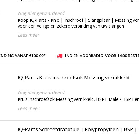
Nog niet gewaardeerd
Koop IQ-Parts - Knie | Inschroef | Slangpilaar | Messing ve
voor een veilige en zekere verbinding van uw slangen
Lees meer
ENDING VANAF €100,00*
INDIEN VOORRADIG: VOOR 14:00 BESTELD, ZELFDE DAG VER
IQ-Parts
Kruis inschroefsok Messing vernikkeld
Nog niet gewaardeerd
Kruis inschroefsok Messing vernikkeld, BSPT Male / BSP Fe
Lees meer
IQ-Parts
Schroefdraadtule | Polypropyleen | BSP |