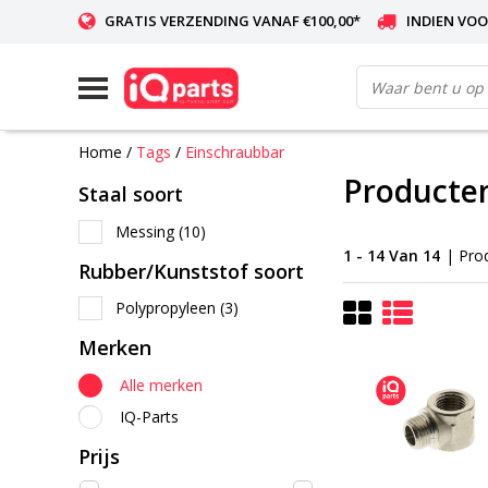
GRATIS VERZENDING VANAF €100,00*
INDIEN VOO
WERELDWIJDE LEVERING
Home
/
Tags
/
Einschraubbar
Producte
Staal soort
Messing
(10)
1 - 14 Van 14
| Pro
Rubber/Kunststof soort
Polypropyleen
(3)
Merken
Alle merken
IQ-Parts
Prijs