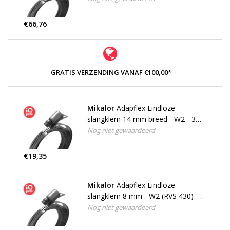
€66,76
GRATIS VERZENDING VANAF €100,00*
Mikalor
Adapflex Eindloze
slangklem 14 mm breed - W2 - 3
meter - 6 huisjes
Nog niet gewaardeerd
€19,35
Mikalor
Adapflex Eindloze
slangklem 8 mm - W2 (RVS 430) -
25 meter
Nog niet gewaardeerd