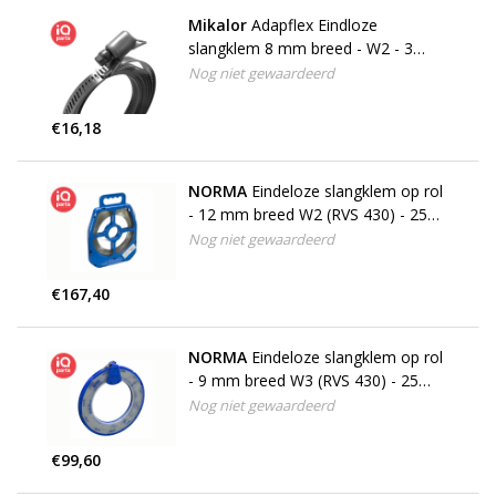
Mikalor
Adapflex Eindloze
slangklem 8 mm breed - W2 - 3
meter - 8 huisjes
Nog niet gewaardeerd
€16,18
NORMA
Eindeloze slangklem op rol
- 12 mm breed W2 (RVS 430) - 25
meter
Nog niet gewaardeerd
€167,40
NORMA
Eindeloze slangklem op rol
- 9 mm breed W3 (RVS 430) - 25
meter
Nog niet gewaardeerd
€99,60