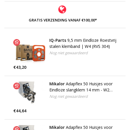
GRATIS VERZENDING VANAF €100,00*
IQ-Parts
9,5 mm Eindloze Roestvrij
stalen klemband | W4 (RVS 304)
Nog niet gewaardeerd
€43,20
Mikalor
Adapflex 50 Huisjes voor
Eindloze slangklem 14 mm - W2
(RVS 430)
Nog niet gewaardeerd
€44,64
Mikalor
Adapflex 50 Huisjes voor