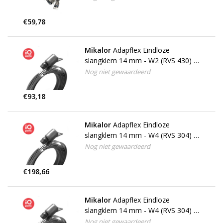
€59,78
Mikalor
Adapflex Eindloze
slangklem 14 mm - W2 (RVS 430) -
25 meter
Nog niet gewaardeerd
€93,18
Mikalor
Adapflex Eindloze
slangklem 14 mm - W4 (RVS 304) -
25 meter
Nog niet gewaardeerd
€198,66
Mikalor
Adapflex Eindloze
slangklem 14 mm - W4 (RVS 304) -
3 meter - 6 huisjes
Nog niet gewaardeerd