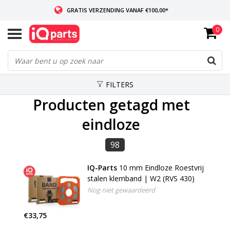
GRATIS VERZENDING VANAF €100,00*
0
INDIEN VOORRADIG: VOOR 14:00 BESTELD, ZELFDE DAG VERZONDEN
WERELDWIJDE LEVERING
FILTERS
Producten getagd met
eindloze
98
IQ-Parts
10 mm Eindloze Roestvrij
stalen klemband | W2 (RVS 430)
Nog niet gewaardeerd
€33,75