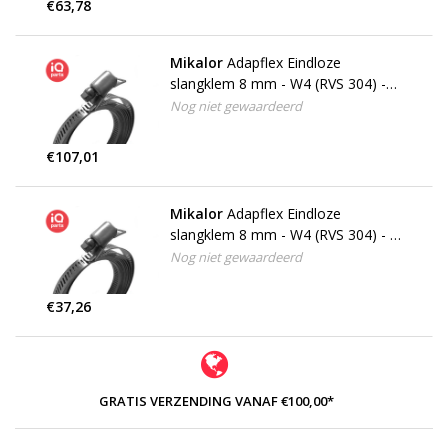
€63,78
Mikalor
Adapflex Eindloze
slangklem 8 mm - W4 (RVS 304) -
25 meter
Nog niet gewaardeerd
€107,01
Mikalor
Adapflex Eindloze
slangklem 8 mm - W4 (RVS 304) - 3
meter - 8 huisjes
Nog niet gewaardeerd
€37,26
GRATIS VERZENDING VANAF €100,00*