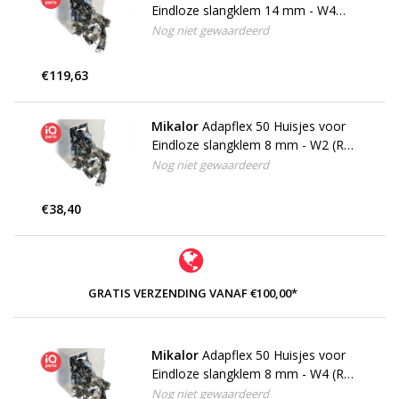
Eindloze slangklem 14 mm - W4
(RVS 304)
Nog niet gewaardeerd
€119,63
Mikalor
Adapflex 50 Huisjes voor
Eindloze slangklem 8 mm - W2 (RVS
430)
Nog niet gewaardeerd
€38,40
GRATIS VERZENDING VANAF €100,00*
Mikalor
Adapflex 50 Huisjes voor
Eindloze slangklem 8 mm - W4 (RVS
304)
Nog niet gewaardeerd