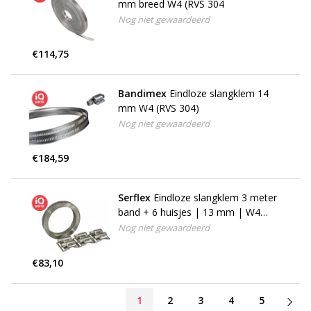
mm breed W4 (RVS 304
Nog niet gewaardeerd
€114,75
Bandimex
Eindloze slangklem 14
mm W4 (RVS 304)
Nog niet gewaardeerd
€184,59
Serflex
Eindloze slangklem 3 meter
band + 6 huisjes | 13 mm | W4
(RVS 304)
Nog niet gewaardeerd
€83,10
1
2
3
4
5