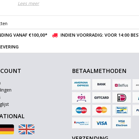
Lees meer
cten
DING VANAF €100,00*
INDIEN VOORRADIG: VOOR 14:00 BE
LEVERING
CCOUNT
BETAALMETHODEN
n
lingen
s
lijst
ATIONAL
VERZENDING