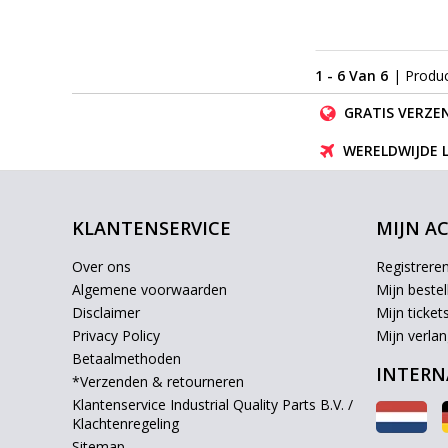
1 - 6 Van 6
| Produ
GRATIS VERZEN
WERELDWIJDE 
KLANTENSERVICE
MIJN A
Over ons
Registrere
Algemene voorwaarden
Mijn bestel
Disclaimer
Mijn ticket
Privacy Policy
Mijn verlang
Betaalmethoden
INTERN
*Verzenden & retourneren
Klantenservice Industrial Quality Parts B.V. /
Klachtenregeling
Sitemap