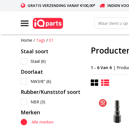
GRATIS VERZENDING VANAF €100,00*
INDIEN VOO
WERELDWIJDE LEVERING
Home
/
Tags
/
E1
Producte
Staal soort
Staal
(6)
1 - 6 Van 6
| Produ
Doorlaat
NW3/8"
(6)
Rubber/Kunststof soort
NBR
(3)
Merken
Alle merken