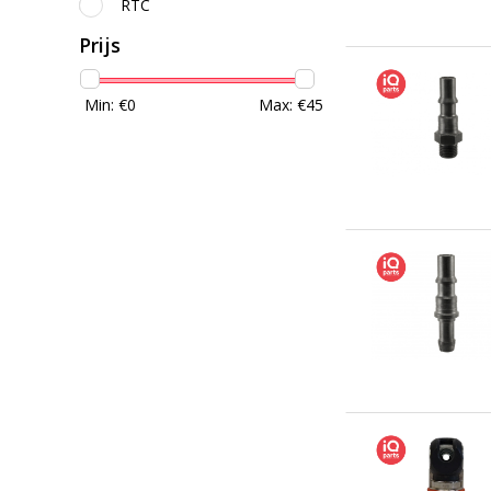
RTC
Prijs
Min: €
0
Max: €
45