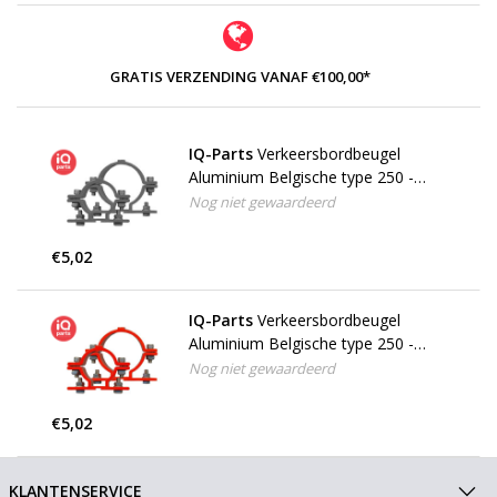
GRATIS VERZENDING VANAF €100,00*
IQ-Parts
Verkeersbordbeugel
Aluminium Belgische type 250 -
Grijs
Nog niet gewaardeerd
€5,02
IQ-Parts
Verkeersbordbeugel
Aluminium Belgische type 250 -
Oranje
Nog niet gewaardeerd
€5,02
KLANTENSERVICE