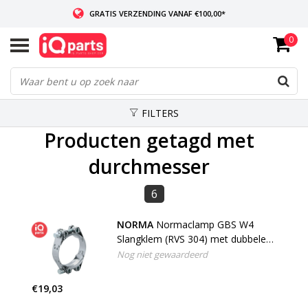
GRATIS VERZENDING VANAF €100,00*
0
INDIEN VOORRADIG: VOOR 14:00 BESTELD, ZELFDE DAG VERZONDEN
WERELDWIJDE LEVERING
FILTERS
Producten getagd met
durchmesser
6
NORMA
Normaclamp GBS W4
Slangklem (RVS 304) met dubbele
bout
Nog niet gewaardeerd
€19,03