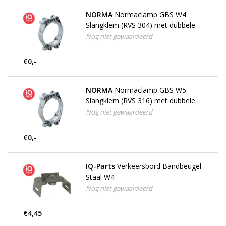
NORMA
Normaclamp GBS W4
Slangklem (RVS 304) met dubbele
bout 30 mm breed
Nog niet gewaardeerd
€0,-
NORMA
Normaclamp GBS W5
Slangklem (RVS 316) met dubbele
bout
Nog niet gewaardeerd
€0,-
IQ-Parts
Verkeersbord Bandbeugel
Staal W4
Nog niet gewaardeerd
€4,45