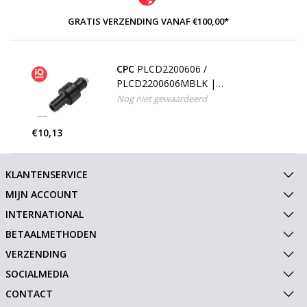
GRATIS VERZENDING VANAF €100,00*
CPC
PLCD2200606 /
PLCD2200606MBLK |
Insteeknippel | ABS | slangpilaar
Nog niet gewaardeerd
9,5 mm
€10,13
KLANTENSERVICE
MIJN ACCOUNT
INTERNATIONAL
BETAALMETHODEN
VERZENDING
SOCIALMEDIA
CONTACT