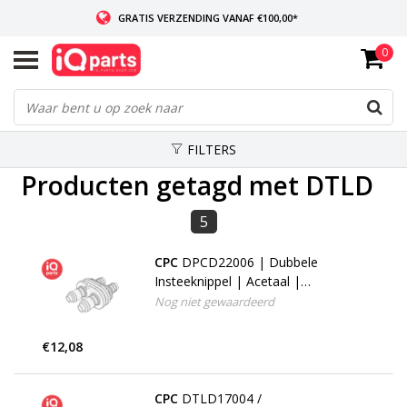
GRATIS VERZENDING VANAF €100,00*
0
INDIEN VOORRADIG: VOOR 14:00 BESTELD, ZELFDE DAG VERZONDEN
WERELDWIJDE LEVERING
FILTERS
Producten getagd met DTLD
5
CPC
DPCD22006 | Dubbele
Insteeknippel | Acetaal |
slangpilaar 6,4 - 9,5 mm
Nog niet gewaardeerd
€12,08
CPC
DTLD17004 /