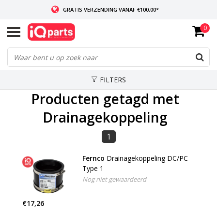
GRATIS VERZENDING VANAF €100,00*
0
INDIEN VOORRADIG: VOOR 14:00 BESTELD, ZELFDE DAG VERZONDEN
WERELDWIJDE LEVERING
FILTERS
Producten getagd met
Drainagekoppeling
1
Fernco
Drainagekoppeling DC/PC
Type 1
Nog niet gewaardeerd
€17,26