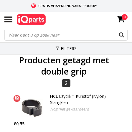
GRATIS VERZENDING VANAF €100,00*
0
INDIEN VOORRADIG: VOOR 14:00 BESTELD, ZELFDE DAG VERZONDEN
WERELDWIJDE LEVERING
FILTERS
Producten getagd met
double grip
2
HCL
Ezyclik™ Kunstof (Nylon)
Slangklem
Nog niet gewaardeerd
€0,55