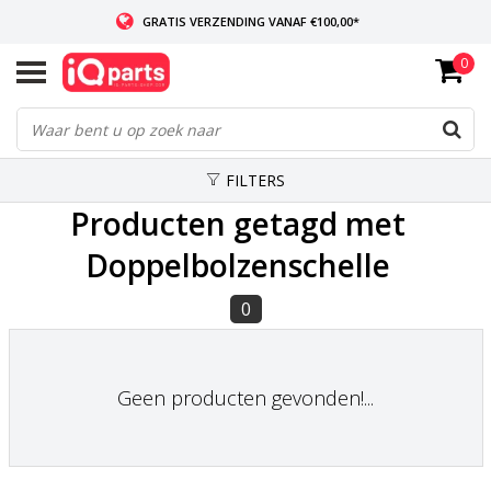
GRATIS VERZENDING VANAF €100,00*
0
INDIEN VOORRADIG: VOOR 14:00 BESTELD, ZELFDE DAG VERZONDEN
WERELDWIJDE LEVERING
FILTERS
Producten getagd met
Doppelbolzenschelle
0
Geen producten gevonden!...