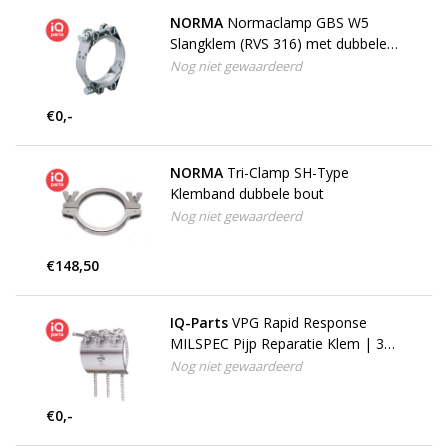
NORMA
Normaclamp GBS W5
Slangklem (RVS 316) met dubbele
bout
Nog niet gewaardeerd
€0,-
NORMA
Tri-Clamp SH-Type
Klemband dubbele bout
Nog niet gewaardeerd
€148,50
IQ-Parts
VPG Rapid Response
MILSPEC Pijp Reparatie Klem | 3
hevels | 210 mm
Nog niet gewaardeerd
€0,-