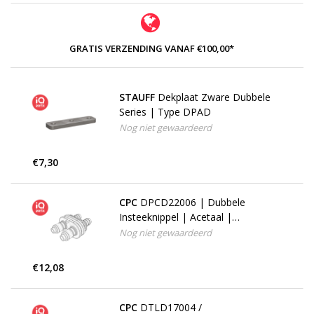
GRATIS VERZENDING VANAF €100,00*
STAUFF
Dekplaat Zware Dubbele
Series | Type DPAD
Nog niet gewaardeerd
€7,30
CPC
DPCD22006 | Dubbele
Insteeknippel | Acetaal |
slangpilaar 6,4 - 9,5 mm
Nog niet gewaardeerd
€12,08
CPC
DTLD17004 /