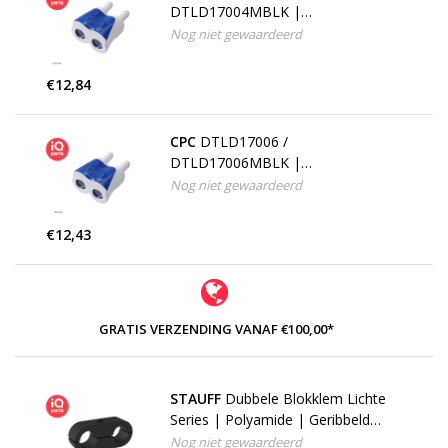
DTLD17004MBLK |
Dubbelkoppeling | ABS |
Nog niet gewaardeerd
slangpilaar 6,4 mm
€12,84
CPC
DTLD17006 /
DTLD17006MBLK |
Dubbelkoppeling | ABS |
Nog niet gewaardeerd
slangpilaar 9,5 mm
€12,43
GRATIS VERZENDING VANAF €100,00*
STAUFF
Dubbele Blokklem Lichte
Series | Polyamide | Geribbeld
binnenvlak | Identieke diameter
Nog niet gewaardeerd