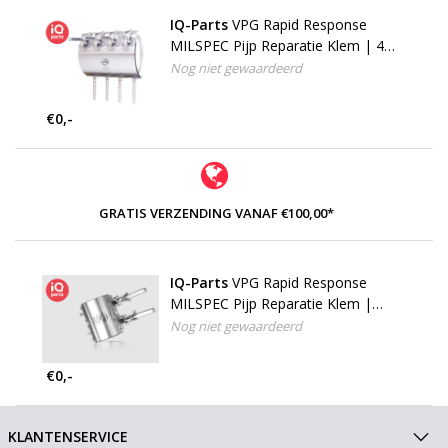
IQ-Parts
VPG Rapid Response
MILSPEC Pijp Reparatie Klem | 4
hevels | 272 mm
Nog niet gewaardeerd
€0,-
GRATIS VERZENDING VANAF €100,00*
IQ-Parts
VPG Rapid Response
MILSPEC Pijp Reparatie Klem |
dubbele hevel | 148 mm
Nog niet gewaardeerd
€0,-
KLANTENSERVICE