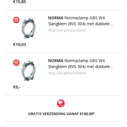
€15,85
NORMA
Normaclamp GBS W4
Slangklem (RVS 304) met dubbele
bout
Nog niet gewaardeerd
€19,03
NORMA
Normaclamp GBS W4
Slangklem (RVS 304) met dubbele
bout 30 mm breed
Nog niet gewaardeerd
€0,-
GRATIS VERZENDING VANAF €100,00*