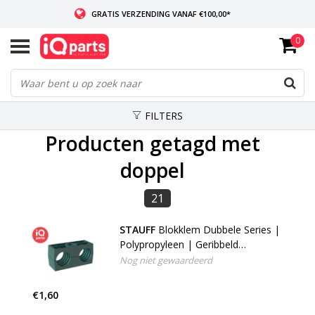
GRATIS VERZENDING VANAF €100,00*
0
INDIEN VOORRADIG: VOOR 14:00 BESTELD, ZELFDE DAG VERZONDEN
WERELDWIJDE LEVERING
FILTERS
Producten getagd met
doppel
21
STAUFF
Blokklem Dubbele Series |
Polypropyleen | Geribbeld
binnenvlak
Nog niet gewaardeerd
€1,60