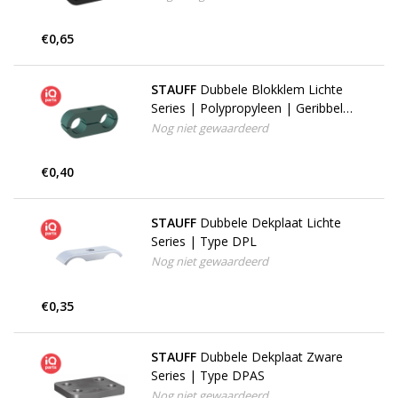
€0,65
STAUFF
Dubbele Blokklem Lichte
Series | Polypropyleen | Geribbeld
binnenvlak | Identieke diameter
Nog niet gewaardeerd
€0,40
STAUFF
Dubbele Dekplaat Lichte
Series | Type DPL
Nog niet gewaardeerd
€0,35
STAUFF
Dubbele Dekplaat Zware
Series | Type DPAS
Nog niet gewaardeerd