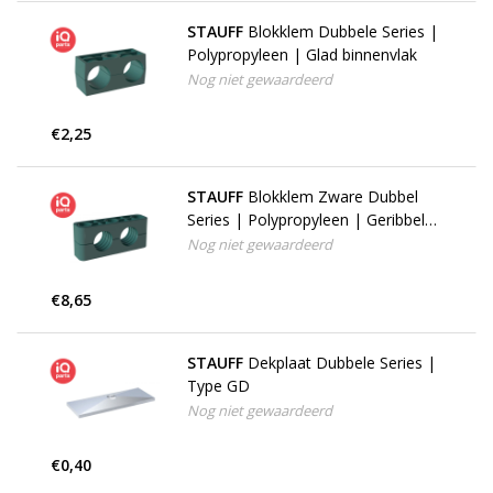
STAUFF
Blokklem Dubbele Series |
Polypropyleen | Glad binnenvlak
Nog niet gewaardeerd
€2,25
STAUFF
Blokklem Zware Dubbel
Series | Polypropyleen | Geribbeld
binnenvlak
Nog niet gewaardeerd
€8,65
STAUFF
Dekplaat Dubbele Series |
Type GD
Nog niet gewaardeerd
€0,40