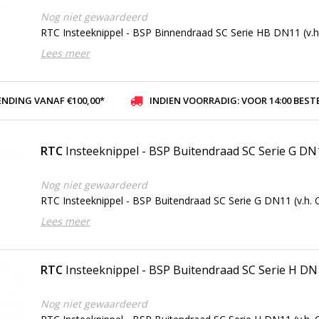
Nog niet gewaardeerd
RTC Insteeknippel - BSP Binnendraad SC Serie HB DN11 (v.h.
Lees meer
ENDING VANAF €100,00*
INDIEN VOORRADIG: VOOR 14:00 BESTELD, ZELFDE DAG VER
RTC
Insteeknippel - BSP Buitendraad SC Serie G DN
Nog niet gewaardeerd
RTC Insteeknippel - BSP Buitendraad SC Serie G DN11 (v.h. O
Lees meer
RTC
Insteeknippel - BSP Buitendraad SC Serie H D
Nog niet gewaardeerd