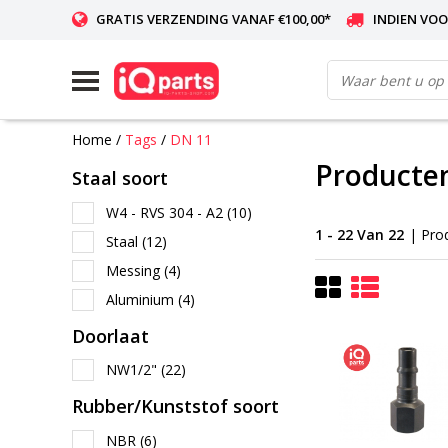
GRATIS VERZENDING VANAF €100,00*
INDIEN VOO
WERELDWIJDE LEVERING
Home
/
Tags
/
DN 11
Producte
Staal soort
W4 - RVS 304 - A2
(10)
1 - 22 Van 22
| Pro
Staal
(12)
Messing
(4)
Aluminium
(4)
Doorlaat
NW1/2"
(22)
Rubber/Kunststof soort
NBR
(6)