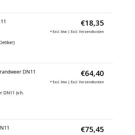
€18,35
N11
* Excl. btw | Excl.
Verzendkosten
Oetiker)
€64,40
 Brandweer DN11
* Excl. btw | Excl.
Verzendkosten
r DN11 (v.h.
€75,45
DN11