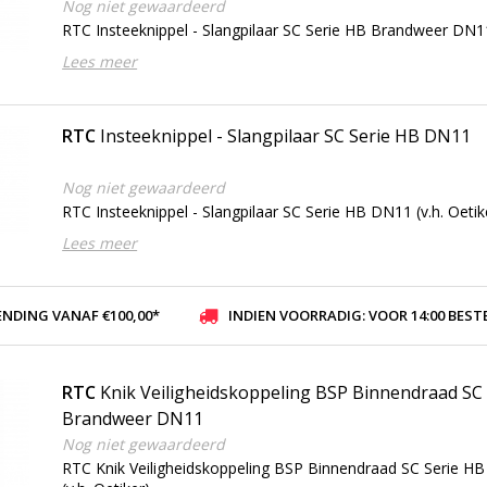
Nog niet gewaardeerd
RTC Insteeknippel - Slangpilaar SC Serie HB Brandweer DN11 
Lees meer
RTC
Insteeknippel - Slangpilaar SC Serie HB DN11
Nog niet gewaardeerd
RTC Insteeknippel - Slangpilaar SC Serie HB DN11 (v.h. Oetik
Lees meer
ENDING VANAF €100,00*
INDIEN VOORRADIG: VOOR 14:00 BESTELD, ZELFDE DAG VER
RTC
Knik Veiligheidskoppeling BSP Binnendraad SC
Brandweer DN11
Nog niet gewaardeerd
RTC Knik Veiligheidskoppeling BSP Binnendraad SC Serie 