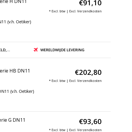
€91,10
Serie H DN11
* Excl. btw | Excl.
Verzendkosten
1 (v.h. Oetiker)
ZONDEN
WERELDWIJDE LEVERING
€202,80
Serie HB DN11
* Excl. btw | Excl.
Verzendkosten
N11 (v.h. Oetiker)
€93,60
erie G DN11
* Excl. btw | Excl.
Verzendkosten