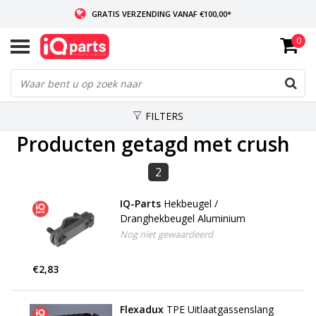
GRATIS VERZENDING VANAF €100,00*
0
INDIEN VOORRADIG: VOOR 14:00 BESTELD, ZELFDE DAG VERZONDEN
WERELDWIJDE LEVERING
FILTERS
Producten getagd met crush
2
IQ-Parts
Hekbeugel /
Dranghekbeugel Aluminium
Nog niet gewaardeerd
€2,83
Flexadux
TPE Uitlaatgassenslang