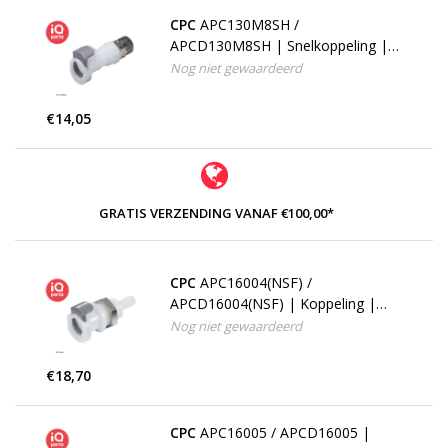
CPC
APC130M8SH /
APCD130M8SH | Snelkoppeling |
Acetaal | PTF Klemring 8,0 mm OD
Nog niet gewaardeerd
/ 6,0 mm ID
€14,05
GRATIS VERZENDING VANAF €100,00*
CPC
APC16004(NSF) /
APCD16004(NSF) | Koppeling |
Plaatmontage | slangpilaar 6,4 mm
Nog niet gewaardeerd
€18,70
CPC
APC16005 / APCD16005 |