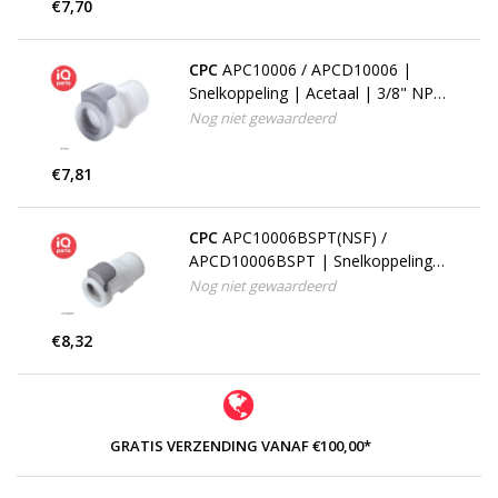
€7,70
CPC
APC10006 / APCD10006 |
Snelkoppeling | Acetaal | 3/8" NPT
buitendraad
Nog niet gewaardeerd
€7,81
CPC
APC10006BSPT(NSF) /
APCD10006BSPT | Snelkoppeling |
Acetaal | 3/8" BSPT buitendraad
Nog niet gewaardeerd
€8,32
GRATIS VERZENDING VANAF €100,00*