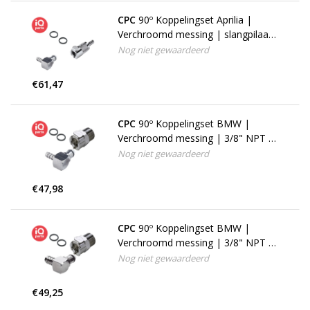
CPC
90º Koppelingset Aprilia |
Verchroomd messing | slangpilaar
6 - 7 mm
Nog niet gewaardeerd
€61,47
CPC
90º Koppelingset BMW |
Verchroomd messing | 3/8" NPT -
slangpilaar 6 - 7 mm
Nog niet gewaardeerd
€47,98
CPC
90º Koppelingset BMW |
Verchroomd messing | 3/8" NPT -
slangpilaar 8 - 10 mm
Nog niet gewaardeerd
€49,25