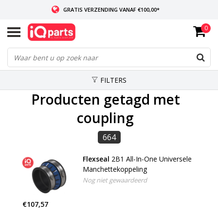
GRATIS VERZENDING VANAF €100,00*
0
INDIEN VOORRADIG: VOOR 14:00 BESTELD, ZELFDE DAG VERZONDEN
WERELDWIJDE LEVERING
FILTERS
Producten getagd met
coupling
664
Flexseal
2B1 All-In-One Universele
Manchettekoppeling
Nog niet gewaardeerd
€107,57