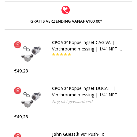
GRATIS VERZENDING VANAF €100,00*
CPC
90º Koppelingset CAGIVA |
Verchroomd messing | 1/4" NPT -
slangpilaar 8 - 10 mm
€49,23
CPC
90º Koppelingset DUCATI |
Verchroomd messing | 1/4" NPT -
slangpilaar 8 - 10 mm
Nog niet gewaardeerd
€49,23
John Guest®
90º Push-Fit