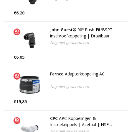
€6,20
John Guest®
90º Push-Fit/BSPT
inschroefkoppeling | Draaibaar
Nog niet gewaardeerd
€6,05
Fernco
Adapterkoppeling AC
Nog niet gewaardeerd
€19,85
CPC
APC Koppelingen &
Insteeknippels | Acetaal | NSF
conform
Nog niet gewaardeerd