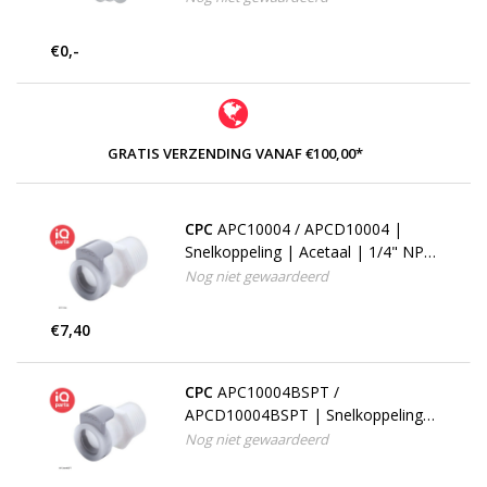
€0,-
GRATIS VERZENDING VANAF €100,00*
CPC
APC10004 / APCD10004 |
Snelkoppeling | Acetaal | 1/4" NPT
buitendraad
Nog niet gewaardeerd
€7,40
CPC
APC10004BSPT /
APCD10004BSPT | Snelkoppeling |
Acetaal | 1/4" BSPT buitendraad
Nog niet gewaardeerd