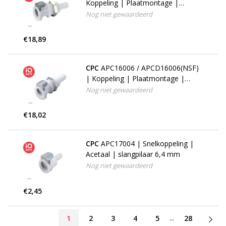
Koppeling | Plaatmontage |
slangpilaar 7,9 mm
Nog niet gewaardeerd
€18,89
CPC
APC16006 / APCD16006(NSF)
| Koppeling | Plaatmontage |
slangpilaar 9,5 mm
Nog niet gewaardeerd
€18,02
CPC
APC17004 | Snelkoppeling |
Acetaal | slangpilaar 6,4 mm
Nog niet gewaardeerd
€2,45
...
1
2
3
4
5
28