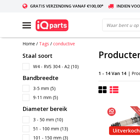
GRATIS VERZENDING VANAF €100,00*
INDIEN VOO
WERELDWIJDE LEVERING
Home
/
Tags
/
conductive
Producte
Staal soort
W4 - RVS 304 - A2
(10)
1 - 14 Van 14
| Pro
Bandbreedte
3-5 mm
(5)
9-11 mm
(5)
Diameter bereik
3 - 50 mm
(10)
51 - 100 mm
(13)
Uitverkoch
101 - 150 mm
(3)