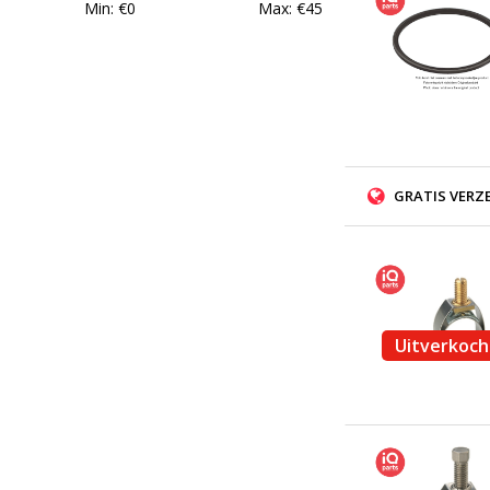
Min: €
0
Max: €
45
GRATIS VERZ
Uitverkoch