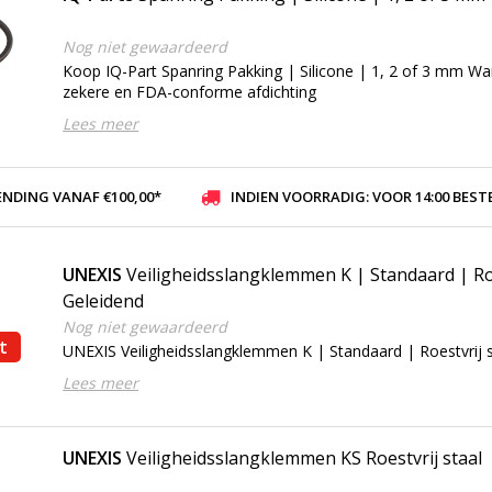
Nog niet gewaardeerd
Koop IQ-Part Spanring Pakking | Silicone | 1, 2 of 3 mm Wa
zekere en FDA-conforme afdichting
Lees meer
ENDING VANAF €100,00*
INDIEN VOORRADIG: VOOR 14:00 BESTELD, ZELFDE DAG VER
UNEXIS
Veiligheidsslangklemmen K | Standaard | Roe
Geleidend
Nog niet gewaardeerd
t
UNEXIS Veiligheidsslangklemmen K | Standaard | Roestvrij s
Lees meer
UNEXIS
Veiligheidsslangklemmen KS Roestvrij staal