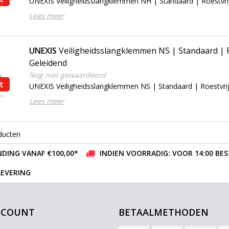
UNEXIS Veiligheidsslangklemmen NH | Standaard | Roestvrij
Lees meer
UNEXIS
Veiligheidsslangklemmen NS | Standaard | Ro
Geleidend
Nog niet gewaardeerd
t
UNEXIS Veiligheidsslangklemmen NS | Standaard | Roestvrij
Lees meer
ducten
DING VANAF €100,00*
INDIEN VOORRADIG: VOOR 14:00 BE
LEVERING
CCOUNT
BETAALMETHODEN