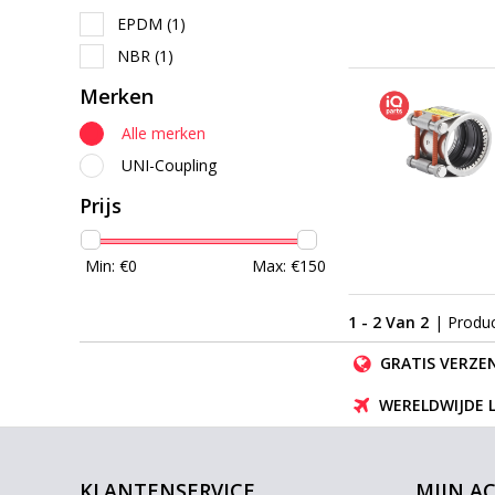
EPDM
(1)
NBR
(1)
Merken
Alle merken
UNI-Coupling
Prijs
Min: €
0
Max: €
150
1 - 2 Van 2
| Produ
GRATIS VERZEN
WERELDWIJDE 
KLANTENSERVICE
MIJN A