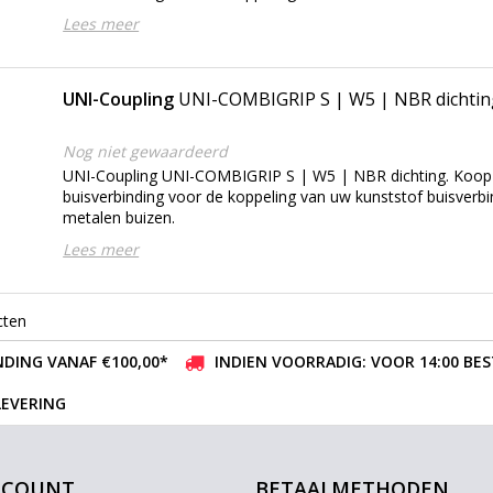
Lees meer
UNI-Coupling
UNI-COMBIGRIP S | W5 | NBR dichtin
Nog niet gewaardeerd
UNI-Coupling UNI-COMBIGRIP S | W5 | NBR dichting. Koop 
buisverbinding voor de koppeling van uw kunststof buisverb
metalen buizen.
Lees meer
cten
DING VANAF €100,00*
INDIEN VOORRADIG: VOOR 14:00 BE
LEVERING
CCOUNT
BETAALMETHODEN