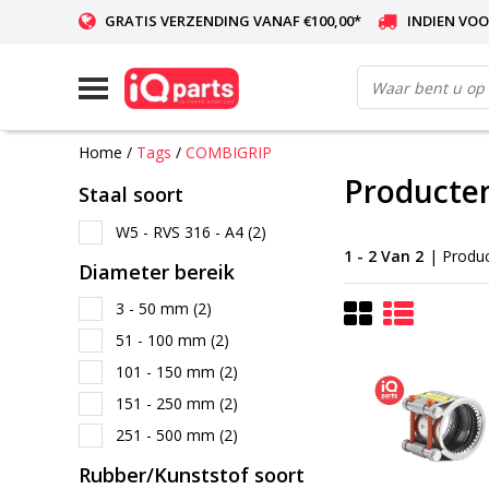
GRATIS VERZENDING VANAF €100,00*
INDIEN VOO
WERELDWIJDE LEVERING
Home
/
Tags
/
COMBIGRIP
Producte
Staal soort
W5 - RVS 316 - A4
(2)
1 - 2 Van 2
| Produ
Diameter bereik
3 - 50 mm
(2)
51 - 100 mm
(2)
101 - 150 mm
(2)
151 - 250 mm
(2)
251 - 500 mm
(2)
Rubber/Kunststof soort