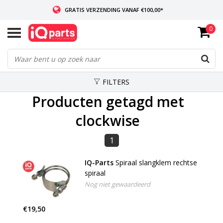
GRATIS VERZENDING VANAF €100,00*
0
INDIEN VOORRADIG: VOOR 14:00 BESTELD, ZELFDE DAG VERZONDEN
WERELDWIJDE LEVERING
FILTERS
Producten getagd met
clockwise
1
IQ-Parts
Spiraal slangklem rechtse
spiraal
Nog niet gewaardeerd
€19,50