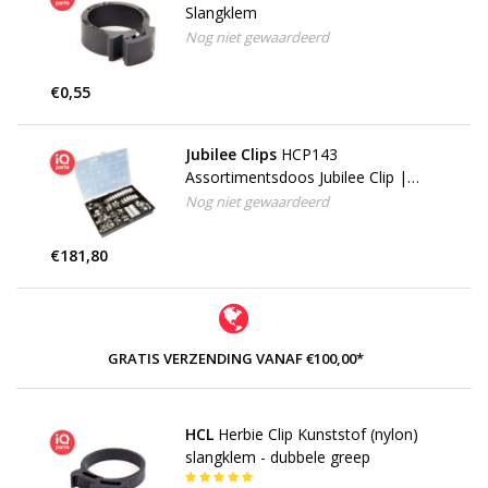
Slangklem
Nog niet gewaardeerd
€0,55
Jubilee Clips
HCP143
Assortimentsdoos Jubilee Clip |
Workshop Pack | W1
Nog niet gewaardeerd
€181,80
GRATIS VERZENDING VANAF €100,00*
HCL
Herbie Clip Kunststof (nylon)
slangklem - dubbele greep