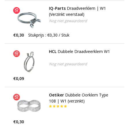
IQ-Parts
Draadveerklem | W1
(Verzinkt veerstaal)
Nog niet gewaardeerd
€0,30
Stukprijs : €0,30 / Stuk
HCL
Dubbele Draadveerklem W1
Nog niet gewaardeerd
€0,09
Oetiker
Dubbele Oorklem Type
108 | W1 (verzinkt)
€0,30