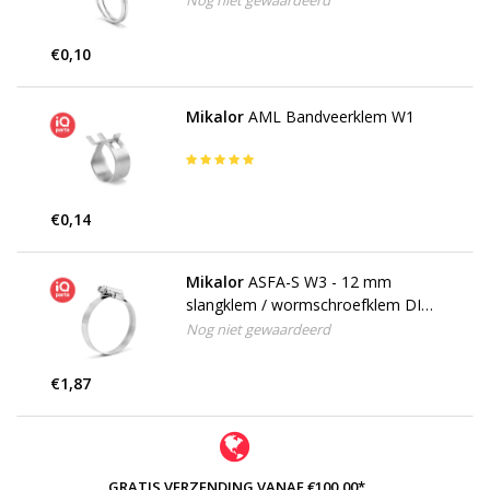
Nog niet gewaardeerd
€0,10
Mikalor
AML Bandveerklem W1
€0,14
Mikalor
ASFA-S W3 - 12 mm
slangklem / wormschroefklem DIN
3017
Nog niet gewaardeerd
€1,87
GRATIS VERZENDING VANAF €100,00*