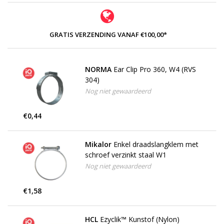
GRATIS VERZENDING VANAF €100,00*
NORMA
Ear Clip Pro 360, W4 (RVS
304)
Nog niet gewaardeerd
€0,44
Mikalor
Enkel draadslangklem met
schroef verzinkt staal W1
Nog niet gewaardeerd
€1,58
HCL
Ezyclik™ Kunstof (Nylon)