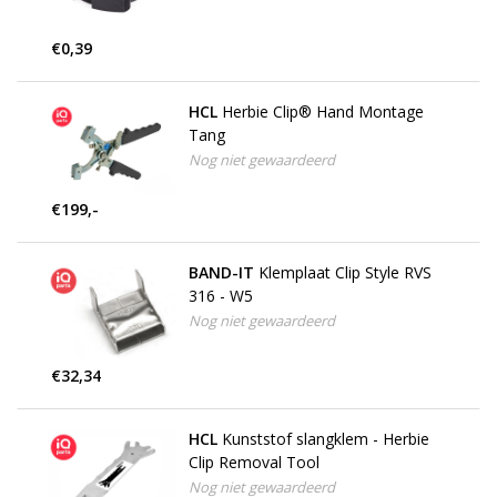
€0,39
HCL
Herbie Clip® Hand Montage
Tang
Nog niet gewaardeerd
€199,-
BAND-IT
Klemplaat Clip Style RVS
316 - W5
Nog niet gewaardeerd
€32,34
HCL
Kunststof slangklem - Herbie
Clip Removal Tool
Nog niet gewaardeerd