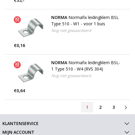
€35,-
NORMA
Normafix leidingklem BSL
Type 510 - W1 - voor 1 buis
Nog niet gewaardeerd
€0,16
NORMA
Normafix leidingklem BSL-
1 Type 510 - W4 (RVS 304)
Nog niet gewaardeerd
€0,64
1
2
3
KLANTENSERVICE
MIJN ACCOUNT