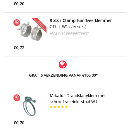
€0,20
Rotor Clamp
Bandveerklemmen
CTL | W1 (verzinkt)
Nog niet gewaardeerd
€0,72
GRATIS VERZENDING VANAF €100,00*
Mikalor
Draadslangklem met
schroef verzinkt staal W1
€0,70