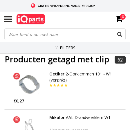
GRATIS VERZENDING VANAF €100,00*
0
INDIEN VOORRADIG: VOOR 14:00 BESTELD, ZELFDE DAG VERZONDEN
WERELDWIJDE LEVERING
FILTERS
Producten getagd met clip
62
Oetiker
2-Oorklemmen 101 - W1
(Verzinkt)
€0,27
Mikalor
AAL Draadveerklem W1