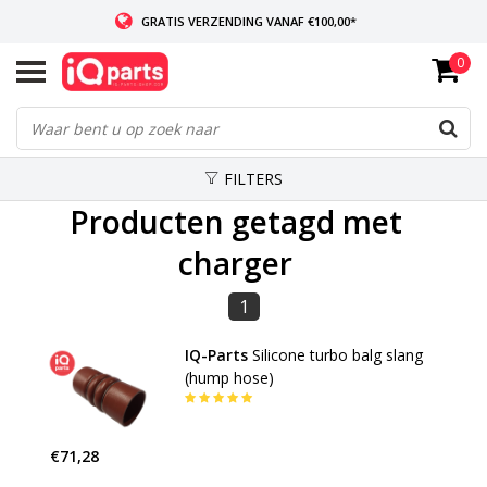
GRATIS VERZENDING VANAF €100,00*
0
INDIEN VOORRADIG: VOOR 14:00 BESTELD, ZELFDE DAG VERZONDEN
WERELDWIJDE LEVERING
FILTERS
Producten getagd met
charger
1
IQ-Parts
Silicone turbo balg slang
(hump hose)
€71,28