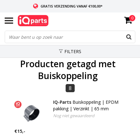
GRATIS VERZENDING VANAF €100,00*
0
INDIEN VOORRADIG: VOOR 14:00 BESTELD, ZELFDE DAG VERZONDEN
WERELDWIJDE LEVERING
FILTERS
Producten getagd met
Buiskoppeling
8
IQ-Parts
Buiskoppeling | EPDM
pakking | Verzinkt | 65 mm
Nog niet gewaardeerd
€15,-