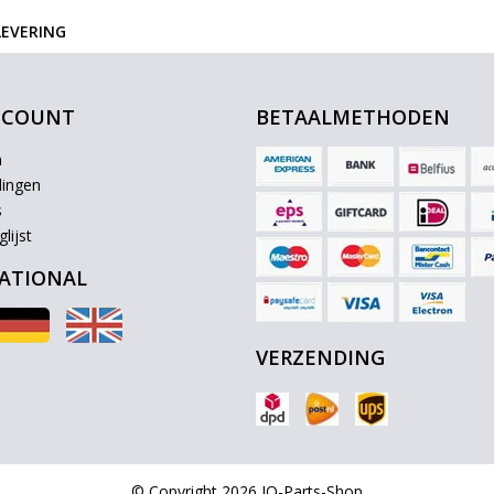
LEVERING
CCOUNT
BETAALMETHODEN
n
lingen
s
lijst
ATIONAL
VERZENDING
© Copyright 2026 IQ-Parts-Shop