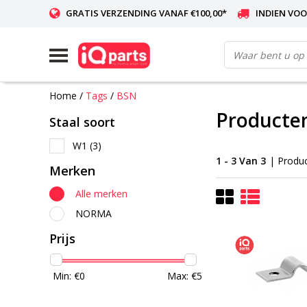
GRATIS VERZENDING VANAF €100,00*
INDIEN VOO
WERELDWIJDE LEVERING
Home
/
Tags
/
BSN
Producte
Staal soort
W1
(3)
1 - 3 Van 3
| Produ
Merken
Alle merken
NORMA
Prijs
Min: €
0
Max: €
5