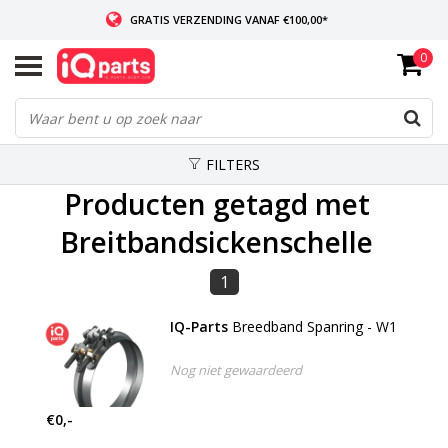
GRATIS VERZENDING VANAF €100,00*
0
INDIEN VOORRADIG: VOOR 14:00 BESTELD, ZELFDE DAG VERZONDEN
WERELDWIJDE LEVERING
FILTERS
Producten getagd met
Breitbandsickenschelle
1
IQ-Parts
Breedband Spanring - W1
Nog niet gewaardeerd
€0,-