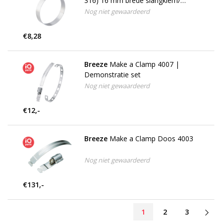
316) 16 mm brede slangklem/
wormschroefklem
Nog niet gewaardeerd
€8,28
Breeze
Make a Clamp 4007 |
Demonstratie set
Nog niet gewaardeerd
€12,-
Breeze
Make a Clamp Doos 4003
Nog niet gewaardeerd
€131,-
1
2
3