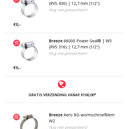
(RVS 430) | 12,7 mm (1/2")
Nog niet gewaardeerd
€0,-
Breeze
66000 Power-Seal® | W5
(RVS 316) | 12,7 mm (1/2")
Nog niet gewaardeerd
€0,-
GRATIS VERZENDING VANAF €100,00*
Breeze
Aero BG wormschroefklem
W2
Nog niet gewaardeerd