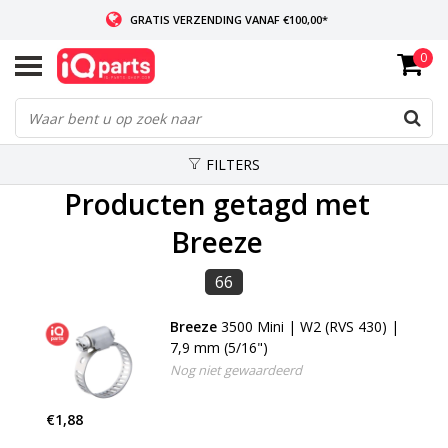
GRATIS VERZENDING VANAF €100,00*
0
INDIEN VOORRADIG: VOOR 14:00 BESTELD, ZELFDE DAG VERZONDEN
WERELDWIJDE LEVERING
FILTERS
Producten getagd met
Breeze
66
Breeze
3500 Mini | W2 (RVS 430) |
7,9 mm (5/16")
Nog niet gewaardeerd
€1,88