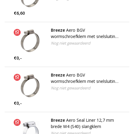
€6,60
Breeze
Aero BGV
wormschroefklem met snelsluiting
W2
Nog niet gewaardeerd
€0,-
Breeze
Aero BGV
wormschroefklem met snelsluiting
W4
Nog niet gewaardeerd
€0,-
Breeze
Aero Seal Liner 12,7 mm
brede W4 (S40) slangklem
Nog niet gewaardeerd