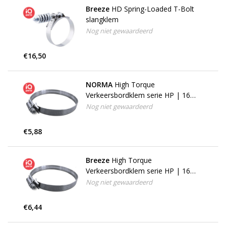
Breeze
HD Spring-Loaded T-Bolt
slangklem
Nog niet gewaardeerd
€16,50
NORMA
High Torque
Verkeersbordklem serie HP | 16
mm | W4 (RVS 304)
Nog niet gewaardeerd
€5,88
Breeze
High Torque
Verkeersbordklem serie HP | 16
mm | W4 (RVS 304)
Nog niet gewaardeerd
€6,44