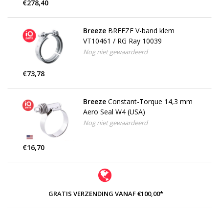
€278,40
Breeze
BREEZE V-band klem
VT10461 / RG Ray 10039
Nog niet gewaardeerd
€73,78
Breeze
Constant-Torque 14,3 mm
Aero Seal W4 (USA)
Nog niet gewaardeerd
€16,70
GRATIS VERZENDING VANAF €100,00*