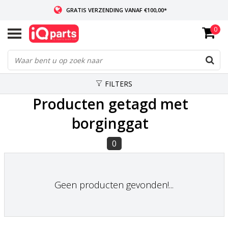
GRATIS VERZENDING VANAF €100,00*
0
INDIEN VOORRADIG: VOOR 14:00 BESTELD, ZELFDE DAG VERZONDEN
WERELDWIJDE LEVERING
FILTERS
Producten getagd met
borginggat
0
Geen producten gevonden!...