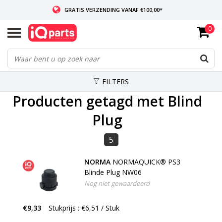
GRATIS VERZENDING VANAF €100,00*
0
INDIEN VOORRADIG: VOOR 14:00 BESTELD, ZELFDE DAG VERZONDEN
WERELDWIJDE LEVERING
FILTERS
Producten getagd met Blind
Plug
5
NORMA
NORMAQUICK® PS3
Blinde Plug NW06
Nog niet gewaardeerd
€9,33
Stukprijs : €6,51 / Stuk