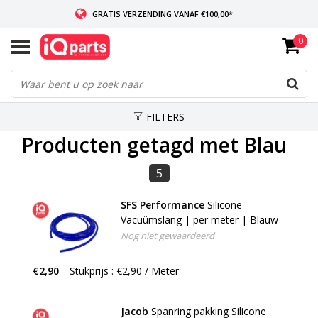
GRATIS VERZENDING VANAF €100,00*
0
INDIEN VOORRADIG: VOOR 14:00 BESTELD, ZELFDE DAG VERZONDEN
WERELDWIJDE LEVERING
FILTERS
Producten getagd met Blau
5
SFS Performance
Silicone
Vacuümslang | per meter | Blauw
Nog niet gewaardeerd
€2,90
Stukprijs : €2,90 / Meter
Jacob
Spanring pakking Silicone