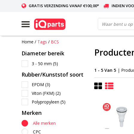
GRATIS VERZENDING VANAF €100,00*
INDIEN VOO
WERELDWIJDE LEVERING
Home
/
Tags
/
BCS
Producte
Diameter bereik
3 - 50 mm
(5)
1 - 5 Van 5
| Produ
Rubber/Kunststof soort
EPDM
(3)
Viton (FKM)
(2)
Polypropyleen
(5)
Merken
Alle merken
CPC