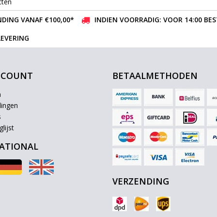
cten
DING VANAF €100,00*
INDIEN VOORRADIG: VOOR 14:00 BE
LEVERING
CCOUNT
BETAALMETHODEN
n
lingen
s
lijst
ATIONAL
VERZENDING