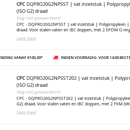
CPC
DQPRO20G2NPSST | vat inzetstuk | Polypropyl
(ISO G2) draad
Nog niet gewaardeerd
CPC - DQPRO20G2NPSST | vat inzetstuk | Polypropyleen | 
draad. Voor stalen vaten en IBC doppen, met 2 EPDM O-rin
Lees meer
ENDING VANAF €100,00*
INDIEN VOORRADIG: VOOR 14:00 BESTELD, ZELFDE DAG VER
CPC
DQPRO20G2NPSST202 | vat inzetstuk | Polypro
(ISO G2) draad
Nog niet gewaardeerd
CPC - DQPRO20G2NPSST202 | vat inzetstuk | Polypropylee
G2) draad. Voor stalen vaten en IBC doppen, met 2 FKM (Vi
Lees meer