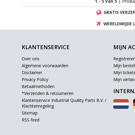
1 - 5 Van 5
| Produ
GRATIS VERZEN
WERELDWIJDE 
KLANTENSERVICE
MIJN A
Over ons
Registrere
Algemene voorwaarden
Mijn bestel
Disclaimer
Mijn ticket
Privacy Policy
Mijn verlang
Betaalmethoden
INTERN
*Verzenden & retourneren
Klantenservice Industrial Quality Parts B.V. /
Klachtenregeling
Sitemap
RSS-feed