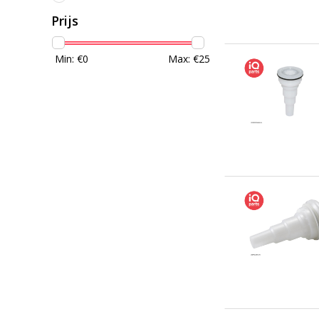
Prijs
Min: €
0
Max: €
25