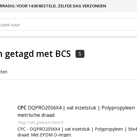
RRADIG: VOOR 14:00 BESTELD, ZELFDE DAG VERZONDEN
n getagd met BCS
5
cten
CPC
DQPRO2056X4 | vat inzetstuk | Polypropyleen 
metrische draad
Nog niet gewaardeerd
CPC - DQPRO2056X4 | vat inzetstuk | Polypropyleen | 56x
draad. Met EPDM O-ringen.