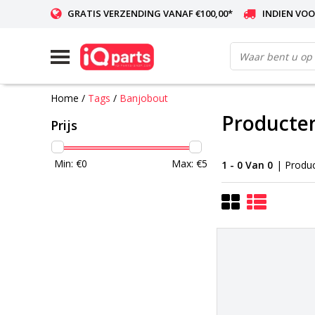
GRATIS VERZENDING VANAF €100,00*
INDIEN VOO
WERELDWIJDE LEVERING
Home
/
Tags
/
Banjobout
Producte
Prijs
Min: €
0
Max: €
5
1 - 0 Van 0
| Produ