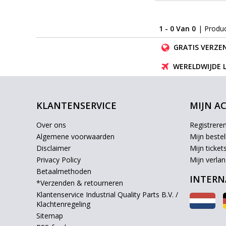
1 - 0 Van 0
| Produ
GRATIS VERZEN
WERELDWIJDE 
KLANTENSERVICE
MIJN A
Over ons
Registrere
Algemene voorwaarden
Mijn bestel
Disclaimer
Mijn ticket
Privacy Policy
Mijn verlang
Betaalmethoden
INTERN
*Verzenden & retourneren
Klantenservice Industrial Quality Parts B.V. /
Klachtenregeling
Sitemap