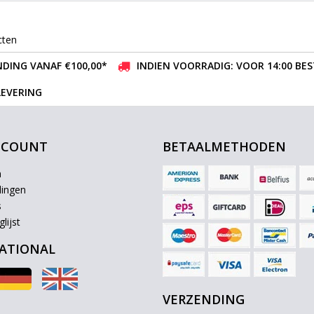
cten
DING VANAF €100,00*
INDIEN VOORRADIG: VOOR 14:00 BE
LEVERING
CCOUNT
BETAALMETHODEN
n
lingen
s
lijst
ATIONAL
VERZENDING