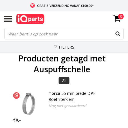
GRATIS VERZENDING VANAF €100,00*
0
INDIEN VOORRADIG: VOOR 14:00 BESTELD, ZELFDE DAG VERZONDEN
WERELDWIJDE LEVERING
FILTERS
Producten getagd met
Auspuffschelle
22
Torca
55 mm brede DPF
Roetfilterklem
Nog niet gewaardeerd
€0,-