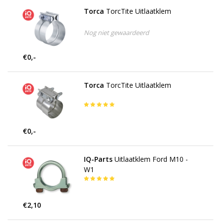
Torca
TorcTite Uitlaatklem
Nog niet gewaardeerd
€0,-
Torca
TorcTite Uitlaatklem
€0,-
IQ-Parts
Uitlaatklem Ford M10 -
W1
€2,10