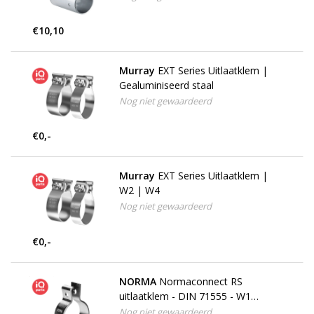
€10,10
Murray
EXT Series Uitlaatklem |
Gealuminiseerd staal
Nog niet gewaardeerd
€0,-
Murray
EXT Series Uitlaatklem |
W2 | W4
Nog niet gewaardeerd
€0,-
NORMA
Normaconnect RS
uitlaatklem - DIN 71555 - W1
Verzinkt
Nog niet gewaardeerd