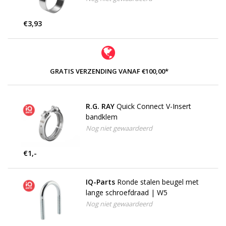
€3,93
GRATIS VERZENDING VANAF €100,00*
R.G. RAY
Quick Connect V-Insert
bandklem
Nog niet gewaardeerd
€1,-
IQ-Parts
Ronde stalen beugel met
lange schroefdraad | W5
Nog niet gewaardeerd