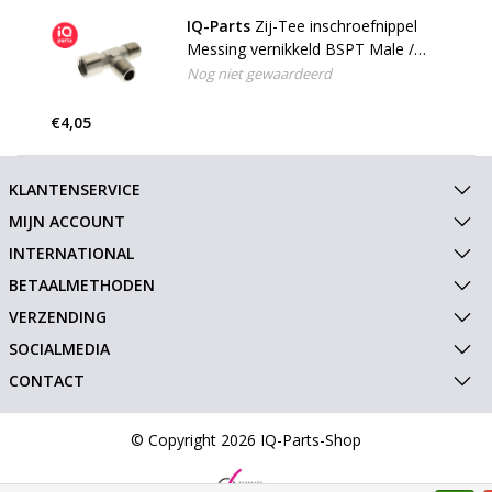
IQ-Parts
Zij-Tee inschroefnippel
Messing vernikkeld BSPT Male /
BSP Female
Nog niet gewaardeerd
€4,05
KLANTENSERVICE
MIJN ACCOUNT
INTERNATIONAL
BETAALMETHODEN
VERZENDING
SOCIALMEDIA
CONTACT
© Copyright 2026 IQ-Parts-Shop