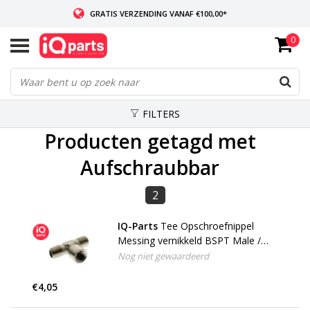
GRATIS VERZENDING VANAF €100,00*
0
INDIEN VOORRADIG: VOOR 14:00 BESTELD, ZELFDE DAG VERZONDEN
WERELDWIJDE LEVERING
FILTERS
Producten getagd met
Aufschraubbar
2
IQ-Parts
Tee Opschroefnippel
Messing vernikkeld BSPT Male /
BSP Female
Nog niet gewaardeerd
€4,05