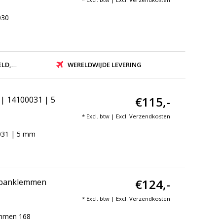
030
ZONDEN
WERELDWIJDE LEVERING
€115,-
| 14100031 | 5
* Excl. btw | Excl.
Verzendkosten
031 | 5 mm
€124,-
 Spanklemmen
* Excl. btw | Excl.
Verzendkosten
emmen 168