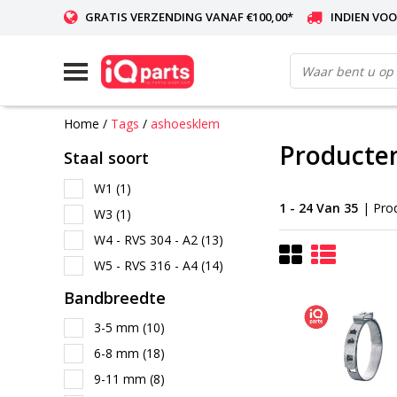
GRATIS VERZENDING VANAF €100,00*
INDIEN VOO
WERELDWIJDE LEVERING
Home
/
Tags
/
ashoesklem
Producte
Staal soort
W1
(1)
1 - 24 Van 35
| Pro
W3
(1)
W4 - RVS 304 - A2
(13)
W5 - RVS 316 - A4
(14)
Bandbreedte
3-5 mm
(10)
6-8 mm
(18)
9-11 mm
(8)