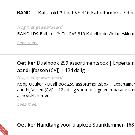
BAND-IT
Ball-Lokt™ Tie RVS 316 Kabelbinder - 7,9 
Nog niet gewaardeerd
BAND-IT® Ball-Lokt™ Tie RVS 316 Kabelbinder/Ashoesklem
Lees meer
Oetiker
Dualhook 259 assortimentsbox | Expertain
aandrijfassen (CVJ) | 124 delig
Nog niet gewaardeerd
Koop Oetiker - Dualhook 259 assortimentsbox | Expertainer
aandrijfassen (CVJ) | 124 delig vor montage en reparatie va
ashoesklemmen.
Lees meer
Oetiker
Handtang voor traploze Spanklemmen 168