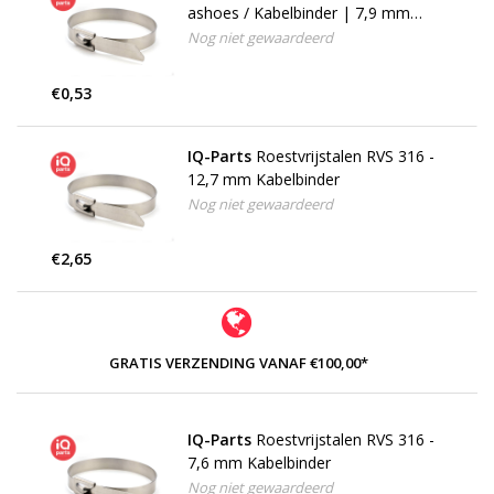
ashoes / Kabelbinder | 7,9 mm
breed
Nog niet gewaardeerd
€0,53
IQ-Parts
Roestvrijstalen RVS 316 -
12,7 mm Kabelbinder
Nog niet gewaardeerd
€2,65
GRATIS VERZENDING VANAF €100,00*
IQ-Parts
Roestvrijstalen RVS 316 -
7,6 mm Kabelbinder
Nog niet gewaardeerd