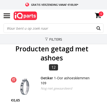
GRATIS VERZENDING VANAF €100,00*
0
INDIEN VOORRADIG: VOOR 14:00 BESTELD, ZELFDE DAG VERZONDEN
WERELDWIJDE LEVERING
FILTERS
Producten getagd met
ashoes
12
Oetiker
1-Oor ashoesklemmen
109
Nog niet gewaardeerd
€0,65