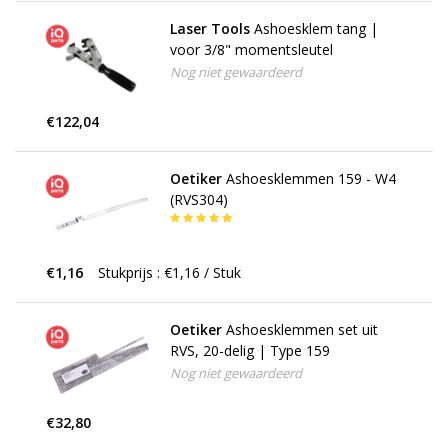
Laser Tools
Ashoesklem tang |
voor 3/8" momentsleutel
Nog niet gewaardeerd
€122,04
Oetiker
Ashoesklemmen 159 - W4
(RVS304)
€1,16
Stukprijs : €1,16 / Stuk
Oetiker
Ashoesklemmen set uit
RVS, 20-delig | Type 159
Nog niet gewaardeerd
€32,80