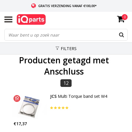
GRATIS VERZENDING VANAF €100,00*
0
INDIEN VOORRADIG: VOOR 14:00 BESTELD, ZELFDE DAG VERZONDEN
WERELDWIJDE LEVERING
FILTERS
Producten getagd met
Anschluss
12
JCS
Multi Torque band set W4
€17,37