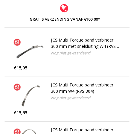
GRATIS VERZENDING VANAF €100,00*
JCS
Multi Torque band verbinder
300 mm met snelsluiting W4 (RVS
304)
Nog niet gewaardeerd
€15,95
JCS
Multi Torque band verbinder
300 mm W4 (RVS 304)
Nog niet gewaardeerd
€15,65
JCS
Multi Torque band verbinder