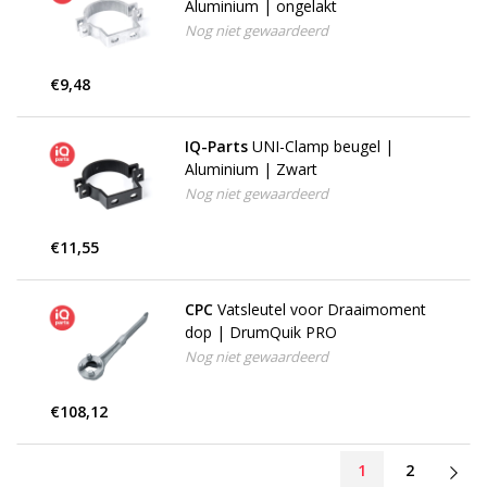
Aluminium | ongelakt
Nog niet gewaardeerd
€9,48
IQ-Parts
UNI-Clamp beugel |
Aluminium | Zwart
Nog niet gewaardeerd
€11,55
CPC
Vatsleutel voor Draaimoment
dop | DrumQuik PRO
Nog niet gewaardeerd
€108,12
1
2