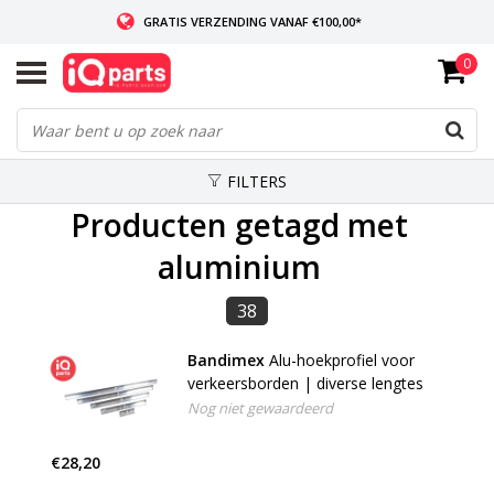
GRATIS VERZENDING VANAF €100,00*
0
INDIEN VOORRADIG: VOOR 14:00 BESTELD, ZELFDE DAG VERZONDEN
WERELDWIJDE LEVERING
FILTERS
Producten getagd met
aluminium
38
Bandimex
Alu-hoekprofiel voor
verkeersborden | diverse lengtes
Nog niet gewaardeerd
€28,20