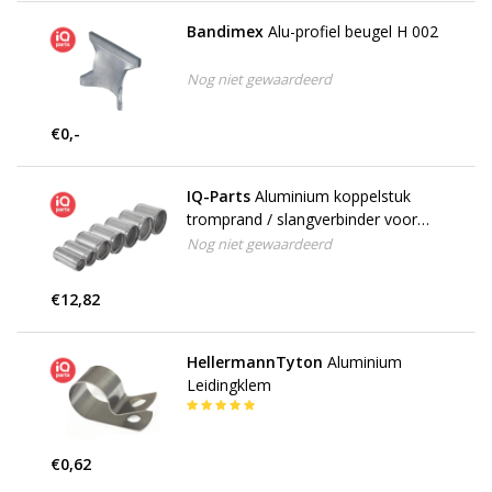
Bandimex
Alu-profiel beugel H 002
Nog niet gewaardeerd
€0,-
IQ-Parts
Aluminium koppelstuk
tromprand / slangverbinder voor
slang
Nog niet gewaardeerd
€12,82
HellermannTyton
Aluminium
Leidingklem
€0,62