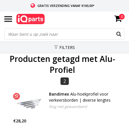
GRATIS VERZENDING VANAF €100,00*
0
INDIEN VOORRADIG: VOOR 14:00 BESTELD, ZELFDE DAG VERZONDEN
WERELDWIJDE LEVERING
FILTERS
Producten getagd met Alu-
Profiel
2
Bandimex
Alu-hoekprofiel voor
verkeersborden | diverse lengtes
Nog niet gewaardeerd
€28,20