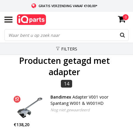
GRATIS VERZENDING VANAF €100,00*
0
INDIEN VOORRADIG: VOOR 14:00 BESTELD, ZELFDE DAG VERZONDEN
WERELDWIJDE LEVERING
FILTERS
Producten getagd met
adapter
14
Bandimex
Adapter V001 voor
Spantang W001 & W001HD
Nog niet gewaardeerd
€138,20