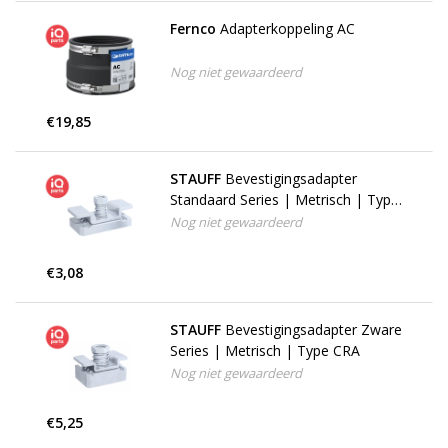
Fernco
Adapterkoppeling AC
Nog niet gewaardeerd
€19,85
STAUFF
Bevestigingsadapter
Standaard Series | Metrisch | Type
CRA
Nog niet gewaardeerd
€3,08
STAUFF
Bevestigingsadapter Zware
Series | Metrisch | Type CRA
Nog niet gewaardeerd
€5,25