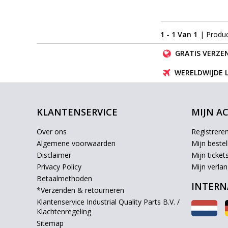
1 - 1 Van 1
| Produ
GRATIS VERZEN
WERELDWIJDE 
KLANTENSERVICE
MIJN A
Over ons
Registrere
Algemene voorwaarden
Mijn bestel
Disclaimer
Mijn ticket
Privacy Policy
Mijn verlang
Betaalmethoden
INTERN
*Verzenden & retourneren
Klantenservice Industrial Quality Parts B.V. /
Klachtenregeling
Sitemap