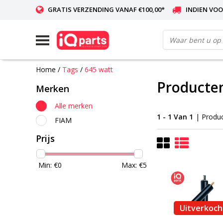
GRATIS VERZENDING VANAF €100,00*
INDIEN VOO
WERELDWIJDE LEVERING
Home
/
Tags
/
645 watt
Producte
Merken
Alle merken
1 - 1 Van 1
| Produ
FIAM
Prijs
Min: €
0
Max: €
5
Uitverkoch