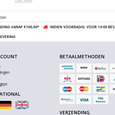
Lees meer
cten
DING VANAF €100,00*
INDIEN VOORRADIG: VOOR 14:00 BE
LEVERING
CCOUNT
BETAALMETHODEN
n
lingen
s
lijst
ATIONAL
VERZENDING