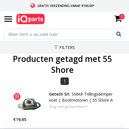
GRATIS VERZENDING VANAF €100,00*
0
INDIEN VOORRADIG: VOOR 14:00 BESTELD, ZELFDE DAG VERZONDEN
WERELDWIJDE LEVERING
FILTERS
Producten getagd met 55
Shore
1
Getech Srl.
SMAR Trillingsdemper
voet | Bootmotoren | 55 Shore A
Nog niet gewaardeerd
€19,65