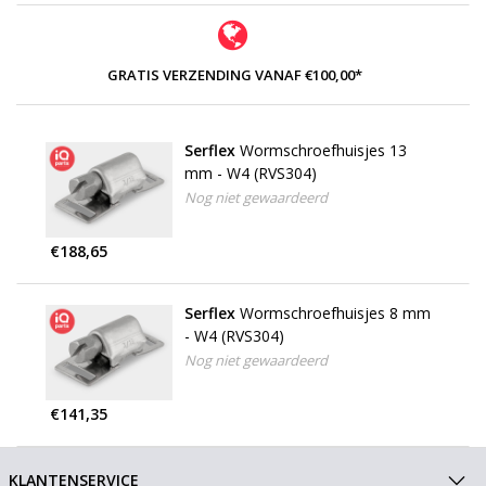
GRATIS VERZENDING VANAF €100,00*
Serflex
Wormschroefhuisjes 13
mm - W4 (RVS304)
Nog niet gewaardeerd
€188,65
Serflex
Wormschroefhuisjes 8 mm
- W4 (RVS304)
Nog niet gewaardeerd
€141,35
KLANTENSERVICE