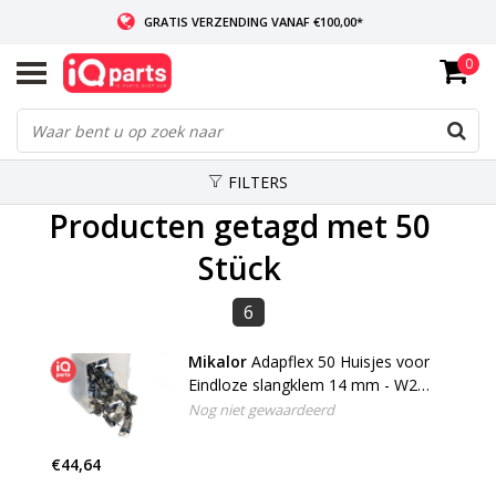
GRATIS VERZENDING VANAF €100,00*
0
INDIEN VOORRADIG: VOOR 14:00 BESTELD, ZELFDE DAG VERZONDEN
WERELDWIJDE LEVERING
FILTERS
Producten getagd met 50
Stück
6
Mikalor
Adapflex 50 Huisjes voor
Eindloze slangklem 14 mm - W2
(RVS 430)
Nog niet gewaardeerd
€44,64