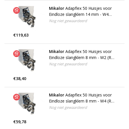
Mikalor
Adapflex 50 Huisjes voor
Eindloze slangklem 14 mm - W4
(RVS 304)
Nog niet gewaardeerd
€119,63
Mikalor
Adapflex 50 Huisjes voor
Eindloze slangklem 8 mm - W2 (RVS
430)
Nog niet gewaardeerd
€38,40
Mikalor
Adapflex 50 Huisjes voor
Eindloze slangklem 8 mm - W4 (RVS
304)
Nog niet gewaardeerd
€59,78