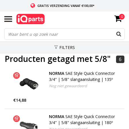
GRATIS VERZENDING VANAF €100,00*
0
INDIEN VOORRADIG: VOOR 14:00 BESTELD, ZELFDE DAG VERZONDEN
WERELDWIJDE LEVERING
FILTERS
Producten getagd met 5/8"
6
NORMA
SAE Style Quick Connector
3/4" | 5/8" slangaansluiting | 135º
Nog niet gewaardeerd
€14,88
NORMA
SAE Style Quick Connector
3/4" | 5/8" slangaansluiting | 180º