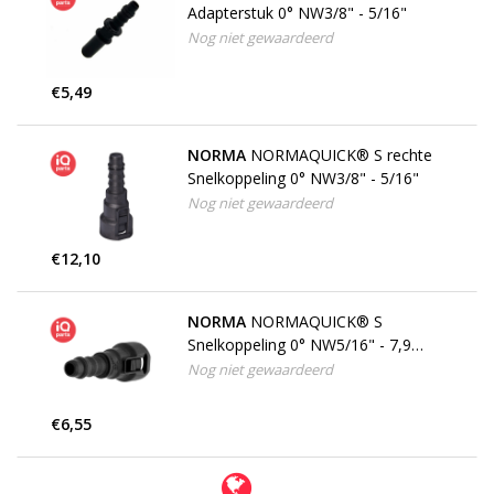
Adapterstuk 0° NW3/8" - 5/16"
Nog niet gewaardeerd
€5,49
NORMA
NORMAQUICK® S rechte
Snelkoppeling 0° NW3/8" - 5/16"
Nog niet gewaardeerd
€12,10
NORMA
NORMAQUICK® S
Snelkoppeling 0° NW5/16" - 7,9
mm
Nog niet gewaardeerd
€6,55