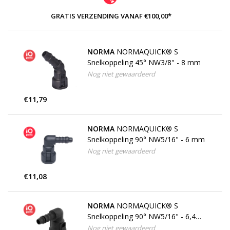
GRATIS VERZENDING VANAF €100,00*
NORMA
NORMAQUICK® S
Snelkoppeling 45° NW3/8" - 8 mm
Nog niet gewaardeerd
€11,79
NORMA
NORMAQUICK® S
Snelkoppeling 90° NW5/16" - 6 mm
Nog niet gewaardeerd
€11,08
NORMA
NORMAQUICK® S
Snelkoppeling 90° NW5/16" - 6,4
mm
Nog niet gewaardeerd