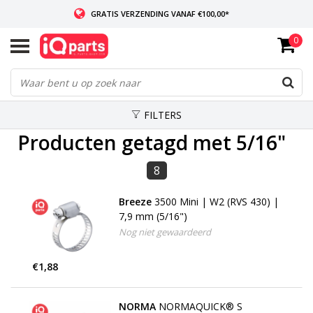
GRATIS VERZENDING VANAF €100,00*
0
INDIEN VOORRADIG: VOOR 14:00 BESTELD, ZELFDE DAG VERZONDEN
WERELDWIJDE LEVERING
FILTERS
Producten getagd met 5/16"
8
Breeze
3500 Mini | W2 (RVS 430) |
7,9 mm (5/16")
Nog niet gewaardeerd
€1,88
NORMA
NORMAQUICK® S