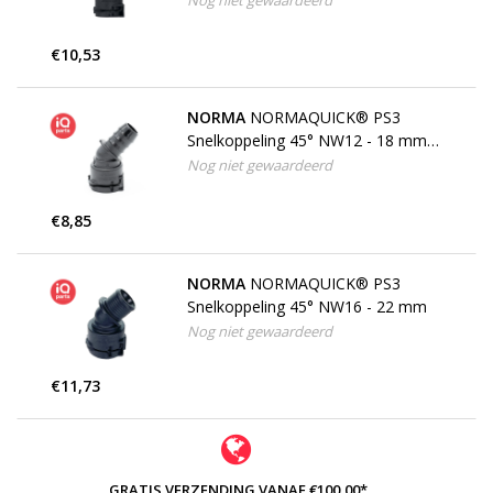
Nog niet gewaardeerd
€10,53
NORMA
NORMAQUICK® PS3
Snelkoppeling 45° NW12 - 18 mm |
getand
Nog niet gewaardeerd
€8,85
NORMA
NORMAQUICK® PS3
Snelkoppeling 45° NW16 - 22 mm
Nog niet gewaardeerd
€11,73
GRATIS VERZENDING VANAF €100,00*