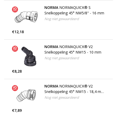
NORMA
NORMAQUICK® S
Snelkoppeling 45° NW5/8" - 16 mm
Nog niet gewaardeerd
€12,18
NORMA
NORMAQUICK® V2
Snelkoppeling 45° NW15 - 10 mm
Nog niet gewaardeerd
€8,28
NORMA
NORMAQUICK® V2
Snelkoppeling 45° NW15 - 18,4 mm
| FKM
Nog niet gewaardeerd
€7,89