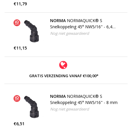
€11,79
NORMA
NORMAQUICK® S
Snelkoppeling 45° NW5/16" - 6,4
mm
Nog niet gewaardeerd
€11,15
GRATIS VERZENDING VANAF €100,00*
NORMA
NORMAQUICK® S
Snelkoppeling 45° NW5/16" - 8 mm
Nog niet gewaardeerd
€6,51