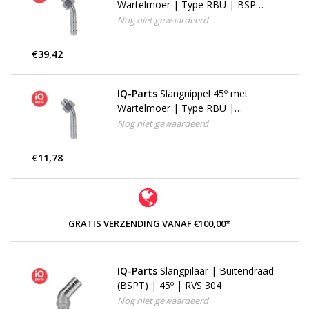
Wartelmoer | Type RBU | BSP
draad | Verzinkt staal
Nog niet gewaardeerd
€39,42
IQ-Parts
Slangnippel 45º met
Wartelmoer | Type RBU |
metrische draad | Verzinkt staal
Nog niet gewaardeerd
€11,78
GRATIS VERZENDING VANAF €100,00*
IQ-Parts
Slangpilaar | Buitendraad
(BSPT) | 45º | RVS 304
Nog niet gewaardeerd