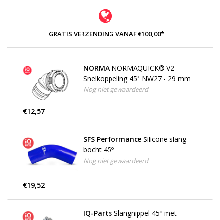
GRATIS VERZENDING VANAF €100,00*
NORMA
NORMAQUICK® V2
Snelkoppeling 45° NW27 - 29 mm
Nog niet gewaardeerd
€12,57
SFS Performance
Silicone slang
bocht 45º
Nog niet gewaardeerd
€19,52
IQ-Parts
Slangnippel 45º met