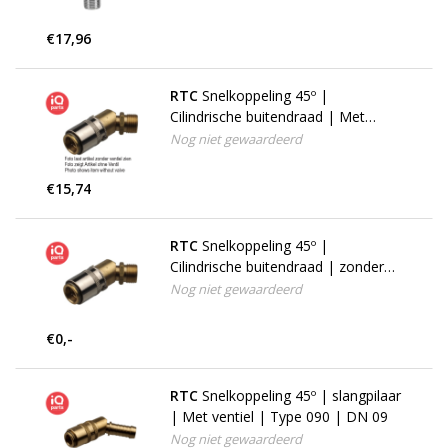
€17,96
RTC
Snelkoppeling 45º |
Cilindrische buitendraad | Met
ventiel | Type 090 | DN 09
Nog niet gewaardeerd
€15,74
RTC
Snelkoppeling 45º |
Cilindrische buitendraad | zonder
ventiel | Type 090 | DN 09
Nog niet gewaardeerd
€0,-
RTC
Snelkoppeling 45º | slangpilaar
| Met ventiel | Type 090 | DN 09
Nog niet gewaardeerd