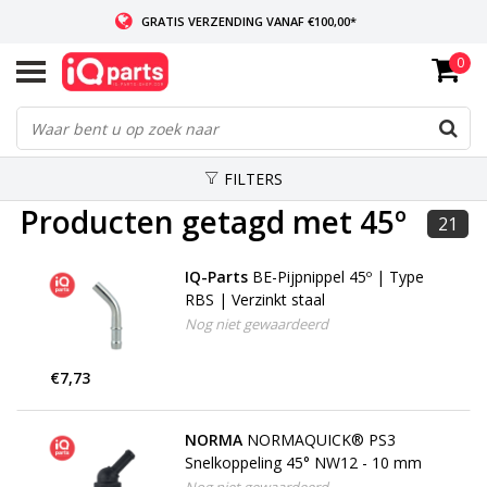
GRATIS VERZENDING VANAF €100,00*
0
INDIEN VOORRADIG: VOOR 14:00 BESTELD, ZELFDE DAG VERZONDEN
WERELDWIJDE LEVERING
FILTERS
Producten getagd met 45º
21
IQ-Parts
BE-Pijpnippel 45º | Type
RBS | Verzinkt staal
Nog niet gewaardeerd
€7,73
NORMA
NORMAQUICK® PS3
Snelkoppeling 45° NW12 - 10 mm