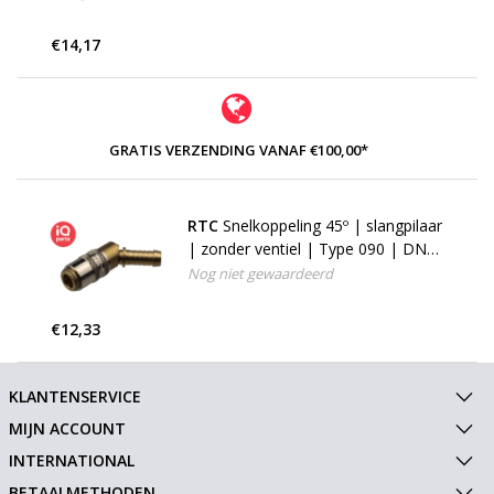
€14,17
GRATIS VERZENDING VANAF €100,00*
RTC
Snelkoppeling 45º | slangpilaar
| zonder ventiel | Type 090 | DN
09
Nog niet gewaardeerd
€12,33
KLANTENSERVICE
MIJN ACCOUNT
INTERNATIONAL
BETAALMETHODEN