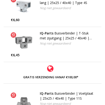
lang | 25x25 / 40x40 | Type 4S
Nog niet gewaardeerd
€6,60
IQ-Parts
Buisverbinder | T-Stuk
met zijuitgang | 25x25 / 40x40 |
Type 24S (176F)
Nog niet gewaardeerd
€6,45
GRATIS VERZENDING VANAF €100,00*
IQ-Parts
Buisverbinder | Voetplaat
| 25x25 / 40x40 | Type 11S
Nog niet gewaardeerd