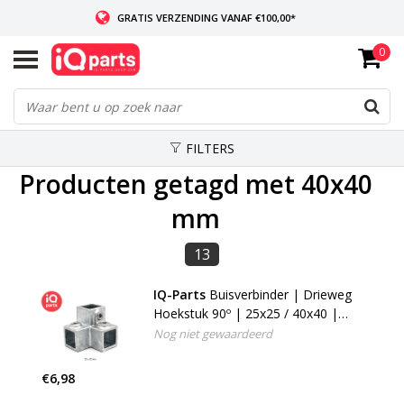
GRATIS VERZENDING VANAF €100,00*
0
INDIEN VOORRADIG: VOOR 14:00 BESTELD, ZELFDE DAG VERZONDEN
WERELDWIJDE LEVERING
FILTERS
Producten getagd met 40x40
mm
13
IQ-Parts
Buisverbinder | Drieweg
Hoekstuk 90º | 25x25 / 40x40 |
Type 18S (128F)
Nog niet gewaardeerd
€6,98