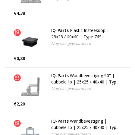
€4,38
IQ-Parts
Plastic Insteekdop |
25x25 / 40x40 | Type 74S
Nog niet gewaardeerd
€0,88
IQ-Parts
Wandbevestiging 90° |
dubbele lip | 25x25 / 40x40 | Type
57S
Nog niet gewaardeerd
€2,20
IQ-Parts
Wandbevestiging |
dubbele lip | 25x25 / 40x40 | Type
56S
Nog niet gewaardeerd