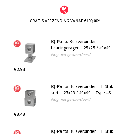
GRATIS VERZENDING VANAF €100,00*
IQ-Parts
Buisverbinder |
Leuningdrager | 25x25 / 40x40 |
Type 34S (143FW)
Nog niet gewaardeerd
€2,93
IQ-Parts
Buisverbinder | T-Stuk
kort | 25x25 / 40x40 | Type 4S
(101F)
Nog niet gewaardeerd
€3,43
IQ-Parts
Buisverbinder | T-Stuk