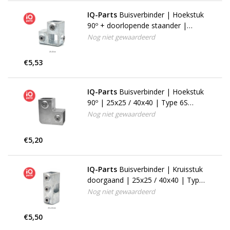
IQ-Parts
Buisverbinder | Hoekstuk
90º + doorlopende staander |
25x25 / 40x40 | Type 20S
Nog niet gewaardeerd
€5,53
IQ-Parts
Buisverbinder | Hoekstuk
90º | 25x25 / 40x40 | Type 6S
(125F)
Nog niet gewaardeerd
€5,20
IQ-Parts
Buisverbinder | Kruisstuk
doorgaand | 25x25 / 40x40 | Type
22S (119F)
Nog niet gewaardeerd
€5,50