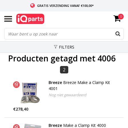
GRATIS VERZENDING VANAF €100,00*
0
INDIEN VOORRADIG: VOOR 14:00 BESTELD, ZELFDE DAG VERZONDEN
WERELDWIJDE LEVERING
FILTERS
Producten getagd met 4006
2
Breeze
Breeze Make a Clamp Kit
4001
Nog niet gewaardeerd
€278,40
Breeze
Make a Clamp Kit 4000