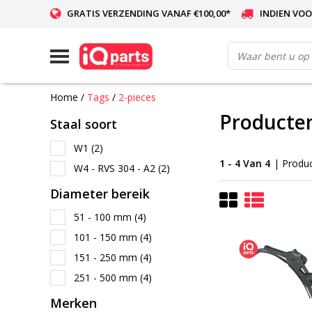
GRATIS VERZENDING VANAF €100,00*
INDIEN VOO
WERELDWIJDE LEVERING
Home
/
Tags
/
2-pieces
Producten
Staal soort
W1
(2)
1 - 4 Van 4
| Produ
W4 - RVS 304 - A2
(2)
Diameter bereik
51 - 100 mm
(4)
101 - 150 mm
(4)
151 - 250 mm
(4)
251 - 500 mm
(4)
Merken