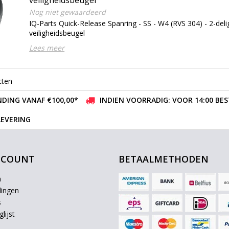
Nog niet gewaardeerd
IQ-Parts Quick-Release Spanring - SS - W4 (RVS 304) - 2-deli
veiligheidsbeugel
Lees meer
cten
DING VANAF €100,00*
INDIEN VOORRADIG: VOOR 14:00 BE
LEVERING
CCOUNT
BETAALMETHODEN
n
lingen
s
lijst