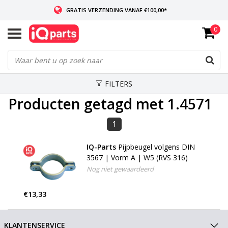
GRATIS VERZENDING VANAF €100,00*
0
INDIEN VOORRADIG: VOOR 14:00 BESTELD, ZELFDE DAG VERZONDEN
WERELDWIJDE LEVERING
FILTERS
Producten getagd met 1.4571
1
IQ-Parts
Pijpbeugel volgens DIN
3567 | Vorm A | W5 (RVS 316)
Nog niet gewaardeerd
€13,33
KLANTENSERVICE