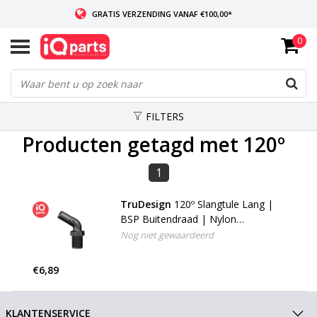
GRATIS VERZENDING VANAF €100,00*
0
INDIEN VOORRADIG: VOOR 14:00 BESTELD, ZELFDE DAG VERZONDEN
WERELDWIJDE LEVERING
FILTERS
Producten getagd met 120º
1
TruDesign
120º Slangtule Lang |
BSP Buitendraad | Nylon
(Glasvezel versterkt)
Nog niet gewaardeerd
€6,89
KLANTENSERVICE