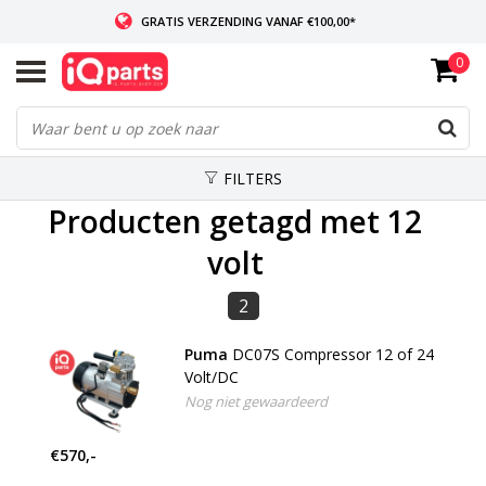
GRATIS VERZENDING VANAF €100,00*
0
INDIEN VOORRADIG: VOOR 14:00 BESTELD, ZELFDE DAG VERZONDEN
WERELDWIJDE LEVERING
FILTERS
Producten getagd met 12
volt
2
Puma
DC07S Compressor 12 of 24
Volt/DC
Nog niet gewaardeerd
€570,-