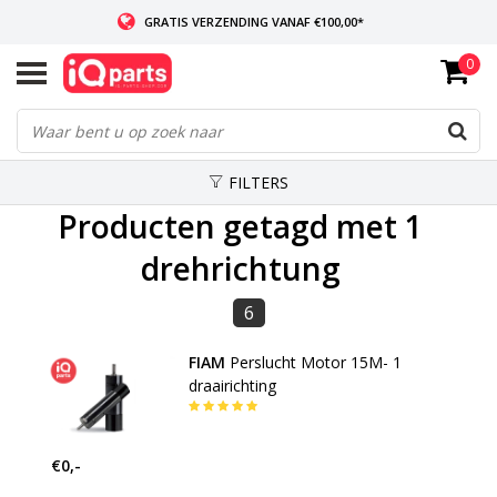
GRATIS VERZENDING VANAF €100,00*
0
INDIEN VOORRADIG: VOOR 14:00 BESTELD, ZELFDE DAG VERZONDEN
WERELDWIJDE LEVERING
FILTERS
Producten getagd met 1
drehrichtung
6
FIAM
Perslucht Motor 15M- 1
draairichting
€0,-