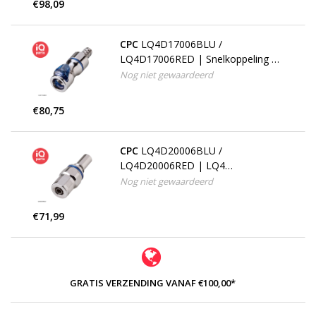
€98,09
CPC
LQ4D17006BLU /
LQ4D17006RED | Snelkoppeling |
Verchroomd messing | slangpilaar
Nog niet gewaardeerd
9,5 mm
€80,75
CPC
LQ4D20006BLU /
LQ4D20006RED | LQ4
Insteeknippel | PTF Klemring 9,5
Nog niet gewaardeerd
mm OD / 6,4 mm ID
€71,99
GRATIS VERZENDING VANAF €100,00*