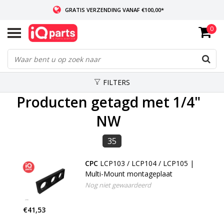
GRATIS VERZENDING VANAF €100,00*
0
INDIEN VOORRADIG: VOOR 14:00 BESTELD, ZELFDE DAG VERZONDEN
WERELDWIJDE LEVERING
FILTERS
Producten getagd met 1/4"
NW
35
CPC
LCP103 / LCP104 / LCP105 |
Multi-Mount montageplaat
Nog niet gewaardeerd
€41,53