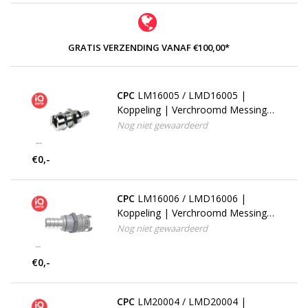
GRATIS VERZENDING VANAF €100,00*
CPC
LM16005 / LMD16005 |
Koppeling | Verchroomd Messing |
7.9 mm Slangpilaar | Multi-Mount
Nog niet gewaardeerd
€0,-
CPC
LM16006 / LMD16006 |
Koppeling | Verchroomd Messing |
9.5 mm Slangpilaar | Multi-Mount
Nog niet gewaardeerd
€0,-
CPC
LM20004 / LMD20004 |