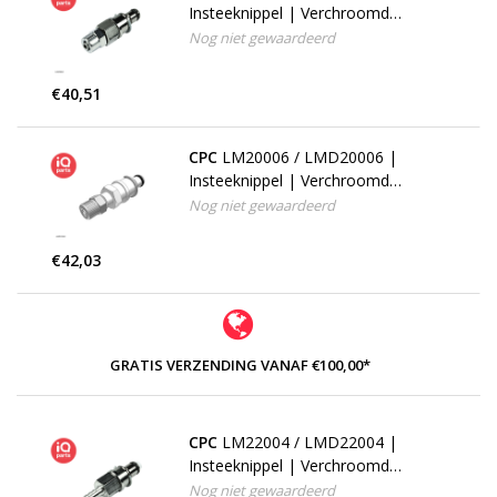
Insteeknippel | Verchroomd
Messing | PTF Klemring 6.4 mm
Nog niet gewaardeerd
OD / 4.3 mm ID | Multi-Mount
€40,51
CPC
LM20006 / LMD20006 |
Insteeknippel | Verchroomd
Messing | PTF Klemring 9.5 mm
Nog niet gewaardeerd
OD / 6.4 mm ID | Multi-Mount
€42,03
GRATIS VERZENDING VANAF €100,00*
CPC
LM22004 / LMD22004 |
Insteeknippel | Verchroomd
Messing | 6.4 mm Slangpilaar |
Nog niet gewaardeerd