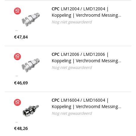
CPC
LM12004 / LMD12004 |
Koppeling | Verchroomd Messing |
PTF Klemring 6.4 mm OD / 4.3 mm
Nog niet gewaardeerd
ID | Multi-Mount
€47,84
CPC
LM12006 / LMD12006 |
Koppeling | Verchroomd Messing |
PTF Klemring 9.5 mm OD / 6.4 mm
Nog niet gewaardeerd
ID | Multi-Mount
€46,69
CPC
LM16004 / LMD16004 |
Koppeling | Verchroomd Messing |
6.4 mm Slangpilaar | Multi-Mount
Nog niet gewaardeerd
€48,26