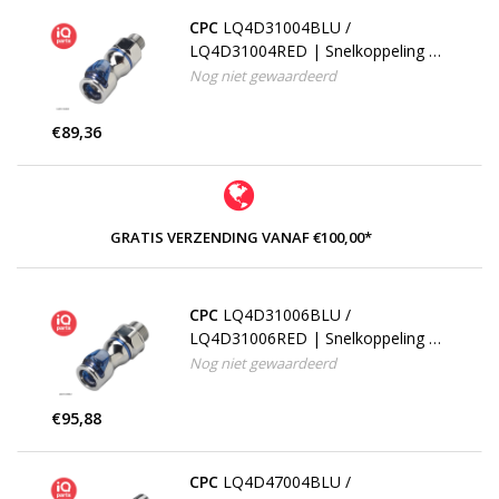
CPC
LQ4D31004BLU /
LQ4D31004RED | Snelkoppeling |
Verchroomd messing | 1/4" G
Nog niet gewaardeerd
buitendraad
€89,36
GRATIS VERZENDING VANAF €100,00*
CPC
LQ4D31006BLU /
LQ4D31006RED | Snelkoppeling |
Verchroomd messing | 3/8" G
Nog niet gewaardeerd
buitendraad
€95,88
CPC
LQ4D47004BLU /