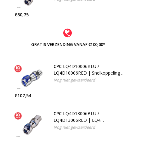
buitendraad
€80,75
GRATIS VERZENDING VANAF €100,00*
CPC
LQ4D10006BLU /
LQ4D10006RED | Snelkoppeling |
Verchroomd messing | 3/8" NPT
Nog niet gewaardeerd
buitendraad
€107,54
CPC
LQ4D13006BLU /
LQ4D13006RED | LQ4
Snelkoppeling | PTF Klemring 9,5
Nog niet gewaardeerd
mm OD / 6,4 mm ID