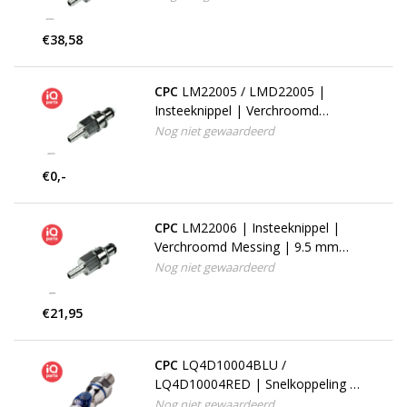
Multi-Mount
€38,58
CPC
LM22005 / LMD22005 |
Insteeknippel | Verchroomd
Messing | 7.9 mm Slangpilaar |
Nog niet gewaardeerd
Multi-Mount
€0,-
CPC
LM22006 | Insteeknippel |
Verchroomd Messing | 9.5 mm
Slangpilaar | Multi-Mount
Nog niet gewaardeerd
€21,95
CPC
LQ4D10004BLU /
LQ4D10004RED | Snelkoppeling |
Verchroomd messing | 1/4" NPT
Nog niet gewaardeerd