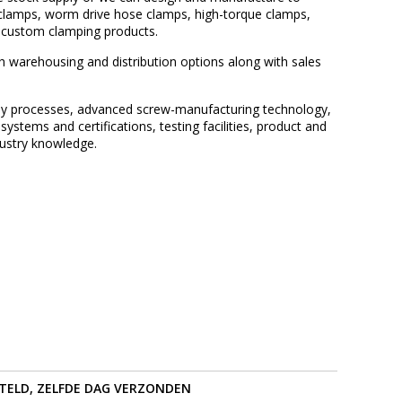
 clamps, worm drive hose clamps, high-torque clamps,
d custom clamping products.
th warehousing and distribution options along with sales
bly processes, advanced screw-manufacturing technology,
ystems and certifications, testing facilities, product and
ustry knowledge.
STELD, ZELFDE DAG VERZONDEN