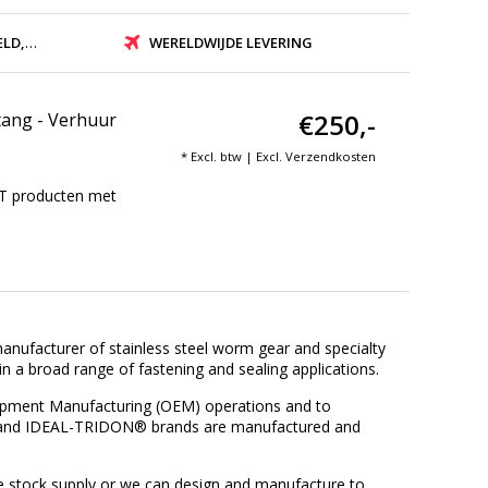
ZONDEN
WERELDWIJDE LEVERING
€250,-
tang - Verhuur
* Excl. btw | Excl.
Verzendkosten
IT producten met
manufacturer of stainless steel worm gear and specialty
n a broad range of fastening and sealing applications.
ipment Manufacturing (OEM) operations and to
® and IDEAL-TRIDON® brands are manufactured and
se stock supply or we can design and manufacture to