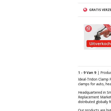
GRATIS VERZ
Uitverkoch
1 - 9 Van 9
| Produ
Ideal-Tridon Clamp P
clamps for auto, hea
Headquartered in Sm
Replacement Market
distributed globally 
Our products are hig