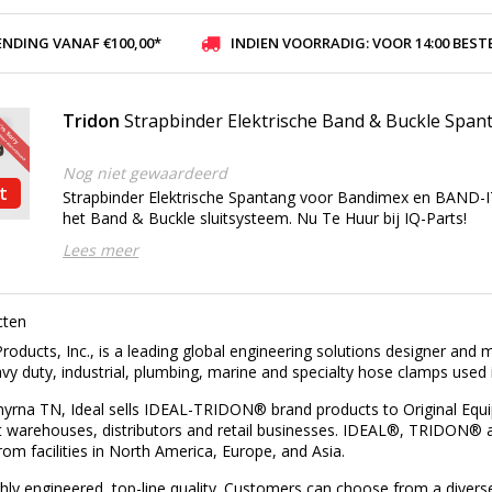
ENDING VANAF €100,00*
INDIEN VOORRADIG: VOOR 14:00 BESTELD, ZELFDE DAG VER
Tridon
Strapbinder Elektrische Band & Buckle Span
Nog niet gewaardeerd
t
Strapbinder Elektrische Spantang voor Bandimex en BAND-
het Band & Buckle sluitsysteem. Nu Te Huur bij IQ-Parts!
Lees meer
cten
roducts, Inc., is a leading global engineering solutions designer and 
vy duty, industrial, plumbing, marine and specialty hose clamps used i
yrna TN, Ideal sells IDEAL-TRIDON® brand products to Original Equ
 warehouses, distributors and retail businesses. IDEAL®, TRIDON
from facilities in North America, Europe, and Asia.
hly engineered, top-line quality. Customers can choose from a diver