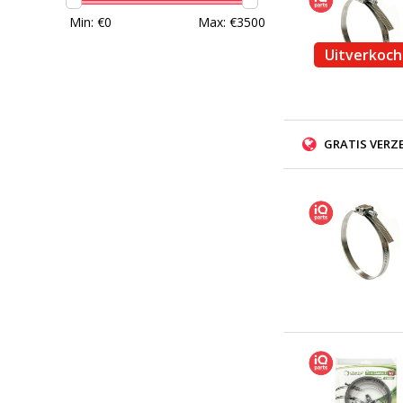
Min: €
0
Max: €
3500
Uitverkoch
GRATIS VERZ