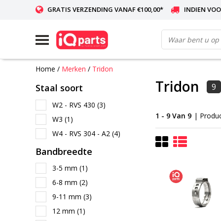
GRATIS VERZENDING VANAF €100,00*
INDIEN VOO
WERELDWIJDE LEVERING
Home
/
Merken
/
Tridon
Tridon
9
Staal soort
W2 - RVS 430
(3)
1 - 9 Van 9
| Produ
W3
(1)
W4 - RVS 304 - A2
(4)
Bandbreedte
3-5 mm
(1)
6-8 mm
(2)
9-11 mm
(3)
12 mm
(1)