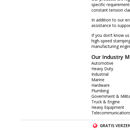
specific requiremen
constant tension cla
In addition to our e
assistance to suppor
If you don’t know u
high-speed stamping 
manufacturing engin
Our Industry M
Automotive
Heavy Duty
Industrial
Marine
Hardware
Plumbing
Government & Milita
Truck & Engine
Heavy Equipment
Telecommunication
GRATIS VERZEN